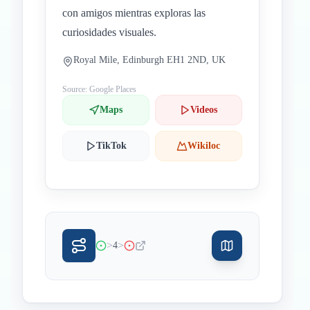
con amigos mientras exploras las
curiosidades visuales.
Royal Mile, Edinburgh EH1 2ND, UK
Source: Google Places
Maps
Videos
TikTok
Wikiloc
>
>
4