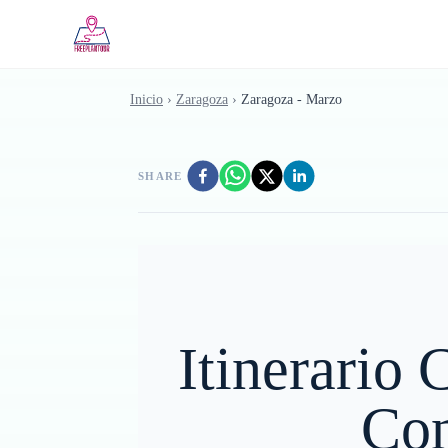
Saltar al contenido principal
Inicio
›
Zaragoza
›
Zaragoza - Marzo
SHARE
Itinerario 
Con