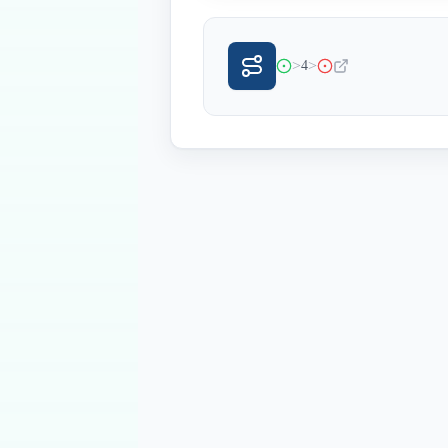
>
>
4