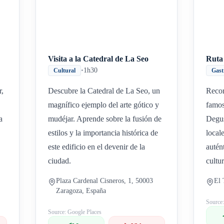
Visita a la Catedral de La Seo
Ruta
•
1h30
Cultural
Gast
r,
Descubre la Catedral de La Seo, un
Recor
magnífico ejemplo del arte gótico y
famos
a
mudéjar. Aprende sobre la fusión de
Degus
estilos y la importancia histórica de
local
este edificio en el devenir de la
autén
ciudad.
cultu
Plaza Cardenal Cisneros, 1, 50003
El 
Zaragoza, España
Source
Source: Google Places