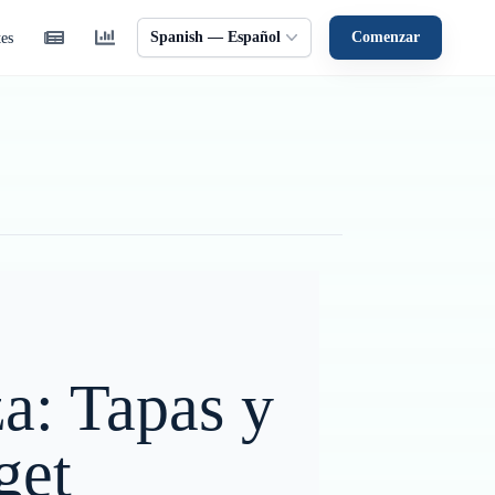
Spanish — Español
Comenzar
tes
za: Tapas y
get