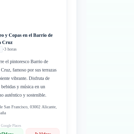
o y Copas en el Barrio de
a Cruz
•
3 horas
re el pintoresco Barrio de
 Cruz, famoso por sus terrazas
iente vibrante. Disfruta de
, bebidas y música en un
no auténtico y sostenible.
le San Francisco, 03002 Alicante,
paña
: Google Places