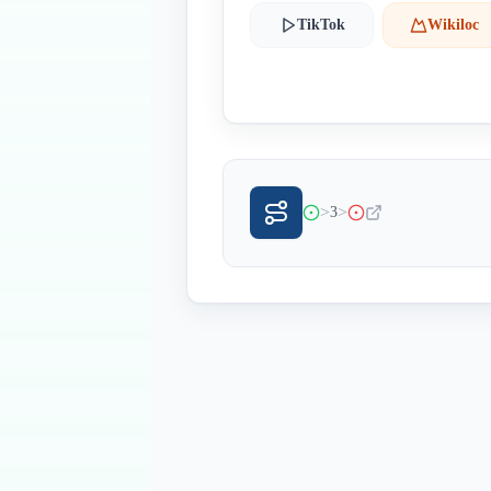
TikTok
Wikiloc
>
>
3