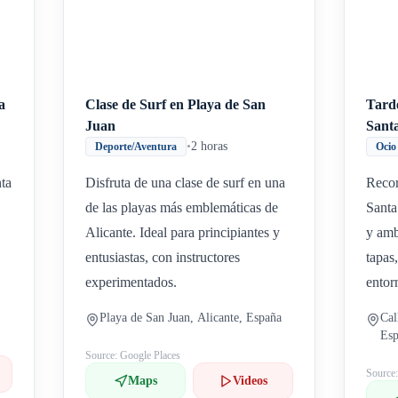
a
Clase de Surf en Playa de San
Tarde
Juan
Sant
•
2 horas
Deporte/Aventura
Ocio
nta
Disfruta de una clase de surf en una
Recor
de las playas más emblemáticas de
Santa
Alicante. Ideal para principiantes y
y amb
entusiastas, con instructores
tapas
experimentados.
entor
Playa de San Juan, Alicante, España
Cal
Es
Source: Google Places
Source
Maps
Videos