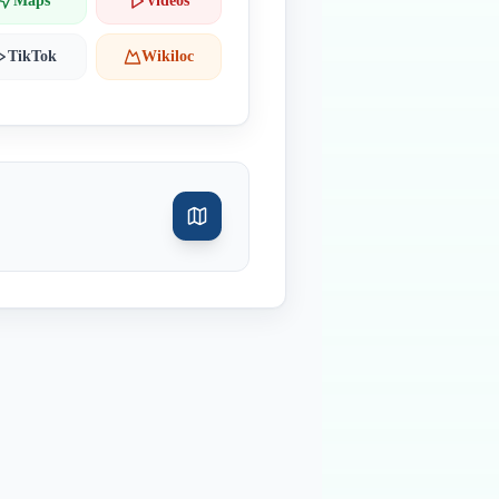
Maps
Videos
TikTok
Wikiloc