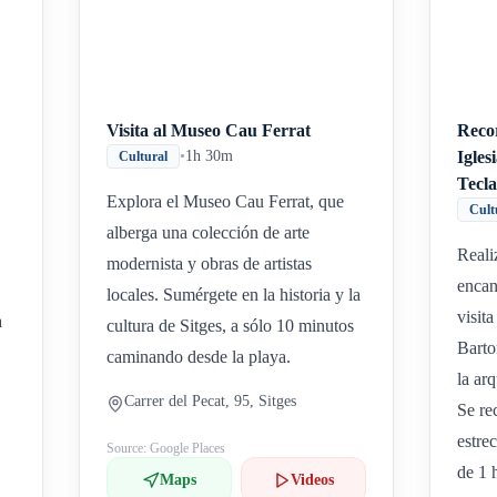
Visita al Museo Cau Ferrat
Recor
•
1h 30m
Igles
Cultural
Tecl
Explora el Museo Cau Ferrat, que
Cult
alberga una colección de arte
Reali
modernista y obras de artistas
encan
locales. Sumérgete en la historia y la
visita
a
cultura de Sitges, a sólo 10 minutos
Barto
caminando desde la playa.
la arq
Carrer del Pecat, 95, Sitges
Se re
estre
Source: Google Places
de 1 
Maps
Videos