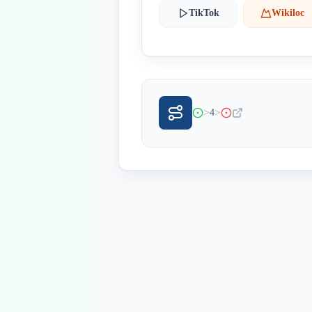
TikTok
Wikiloc
>
>
4