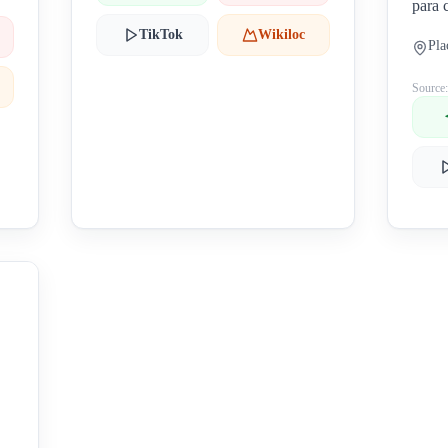
para 
TikTok
Wikiloc
Pla
Source