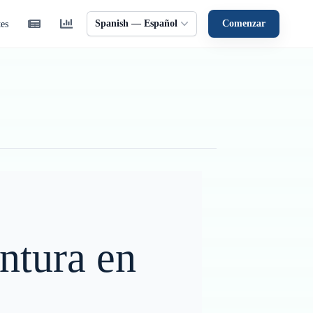
Spanish — Español
Comenzar
tes
entura en