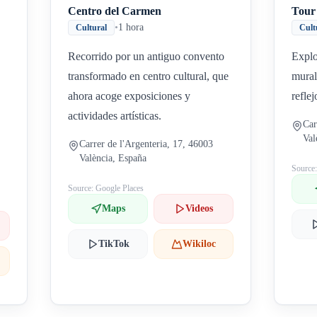
Centro del Carmen
Tour 
•
1 hora
Cultural
Cult
Recorrido por un antiguo convento
Explo
transformado en centro cultural, que
mural
ahora acoge exposiciones y
reflej
actividades artísticas.
Car
Val
Carrer de l'Argenteria, 17, 46003
València, España
Source
Source: Google Places
Maps
Videos
TikTok
Wikiloc