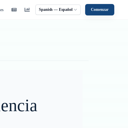
Spanish — Español
Comenzar
tes
lencia