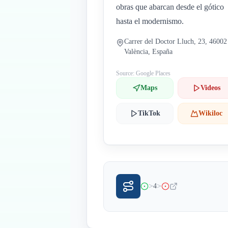
obras que abarcan desde el gótico
hasta el modernismo.
Carrer del Doctor Lluch, 23, 46002
València, España
Source: Google Places
Maps
Videos
TikTok
Wikiloc
>
>
4