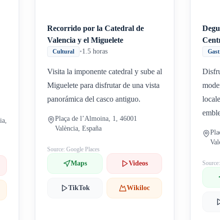
Recorrido por la Catedral de
Degu
Valencia y el Miguelete
Cent
•
1.5 horas
Cultural
Gast
Visita la imponente catedral y sube al
Disfr
Miguelete para disfrutar de una vista
moder
panorámica del casco antiguo.
local
emble
Plaça de l’Almoina, 1, 46001
ia,
València, España
Pla
Val
Source: Google Places
Maps
Videos
Source
TikTok
Wikiloc