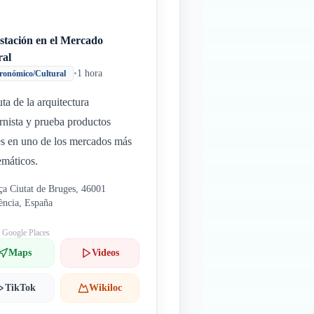
stación en el Mercado
ral
•
1 hora
ronómico/Cultural
uta de la arquitectura
nista y prueba productos
es en uno de los mercados más
máticos.
ça Ciutat de Bruges, 46001
ència, España
: Google Places
Maps
Videos
TikTok
Wikiloc