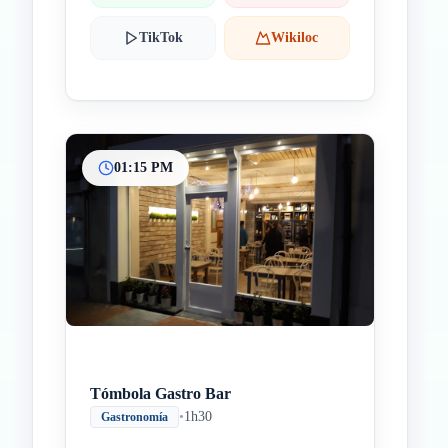
TikTok
Wikiloc
01:15 PM
Tómbola Gastro Bar
•
1h30
Gastronomía