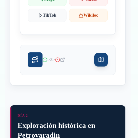
TikTok
Wikiloc
>
>
3
DÍA 2
Exploración histórica en
Petrovaradin