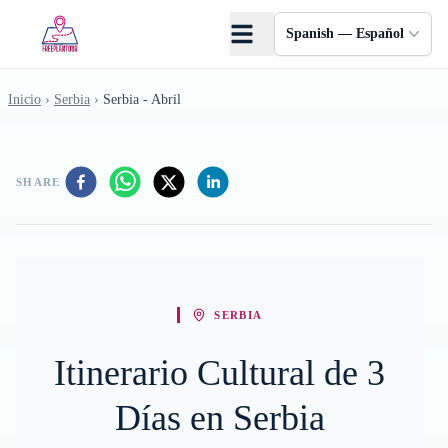
Saltar al contenido principal
Spanish — Español
Inicio
›
Serbia
›
Serbia - Abril
SHARE
SERBIA
Itinerario Cultural de 3
Días en Serbia