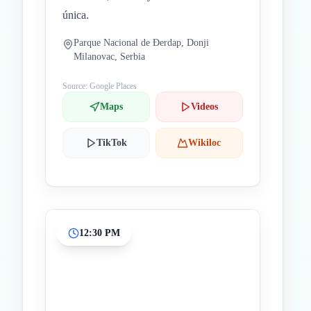
única.
Parque Nacional de Đerdap, Donji
Milanovac, Serbia
Source: Google Places
Maps
Videos
TikTok
Wikiloc
12:30 PM