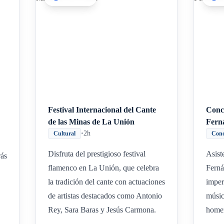
Inicio
Paradas intermedias
Final
Festival Internacional del Cante
Conci
de las Minas de La Unión
Fern
•
2h
Cultural
Conc
Disfruta del prestigioso festival
Asist
rás
flamenco en La Unión, que celebra
Ferná
la tradición del cante con actuaciones
imper
de artistas destacados como Antonio
músic
Rey, Sara Baras y Jesús Carmona.
homen