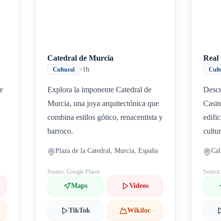
Catedral de Murcia
Real
•
1h
Cultural
Cult
e
Explora la imponente Catedral de
Descu
Murcia, una joya arquitectónica que
Casin
combina estilos gótico, renacentista y
edific
barroco.
cultu
Plaza de la Catedral, Murcia, España
Cal
Source: Google Places
Source
Maps
Videos
TikTok
Wikiloc