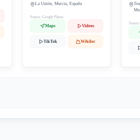
La Unión, Murcia, España
Tea
Mur
Source: Google Places
Source
Maps
Videos
TikTok
Wikiloc