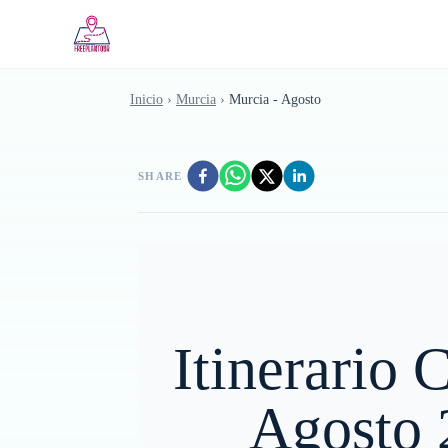
Saltar al contenido principal
Inicio
›
Murcia
›
Murcia - Agosto
SHARE
Itinerario 
Agosto 