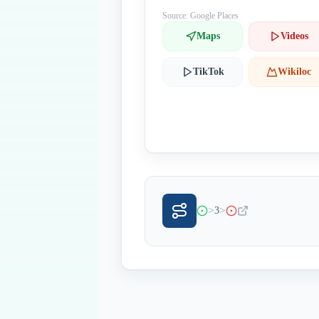
Source: Google Places
Maps
Videos
TikTok
Wikiloc
>
>
3