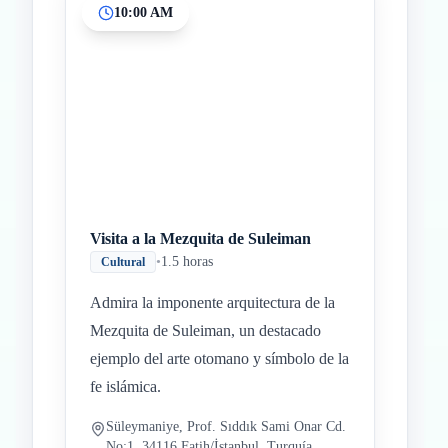
10:00 AM
Inicio
Paradas intermedias
Final
Visita a la Mezquita de Suleiman
•
1.5 horas
Cultural
Admira la imponente arquitectura de la
Mezquita de Suleiman, un destacado
ejemplo del arte otomano y símbolo de la
fe islámica.
Süleymaniye, Prof. Sıddık Sami Onar Cd.
No:1, 34116 Fatih/İstanbul, Turquía