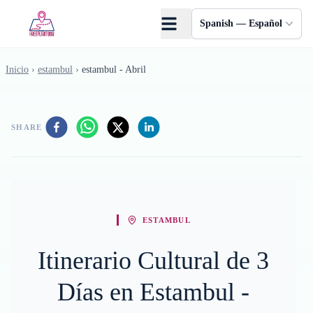
Saltar al contenido principal
Spanish — Español
Inicio
›
estambul
›
estambul - Abril
SHARE
ESTAMBUL
Itinerario Cultural de 3
Días en Estambul -