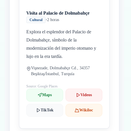
Visita al Palacio de Dolmabahçe
•
2 horas
Cultural
Explora el esplendor del Palacio de
Dolmabahçe, símbolo de la
modernización del imperio otomano y
lujo en la era tardía.
Vişnezade, Dolmabahçe Cd., 34357
Beşiktaş/İstanbul, Turquía
Source: Google Places
Maps
Videos
TikTok
Wikiloc