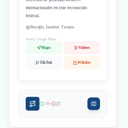
internacionales en este reconocido
festival.
Beyoğlu, İstanbul, Turquía
Source: Google Places
Maps
Videos
TikTok
Wikiloc
>
>
3