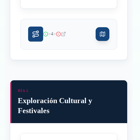
>
>
4
DÍA 2
Exploración Cultural y
Festivales