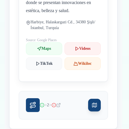
donde se presentan innovaciones en
estética, belleza y salud.
Harbiye, Halaskargazi Cd., 34380 Şişli/
İstanbul, Turquía
Source: Google Places
Maps
Videos
TikTok
Wikiloc
>
>
2