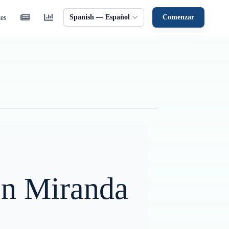
Spanish — Español
Comenzar
tes
 en Miranda