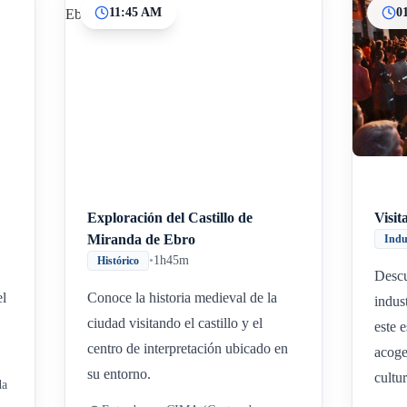
11:45 AM
0
Inicio
Paradas intermedias
Final
Exploración del Castillo de
Visit
Miranda de Ebro
Indu
•
1h45m
Histórico
Descu
el
Conoce la historia medieval de la
indus
ciudad visitando el castillo y el
este 
centro de interpretación ubicado en
acoge
su entorno.
cultur
da