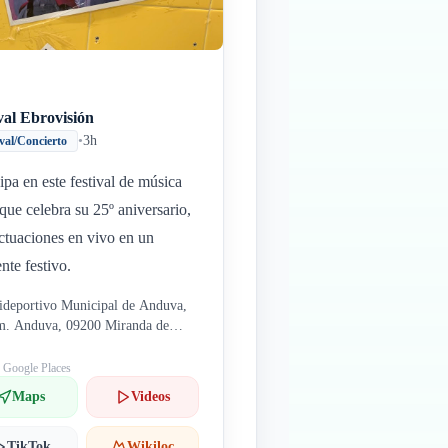
val Ebrovisión
•
3h
ival/Concierto
cipa en este festival de música
 que celebra su 25º aniversario,
ctuaciones en vivo en un
nte festivo.
ideportivo Municipal de Anduva,
. Anduva, 09200 Miranda de
o, Burgos, España
: Google Places
Maps
Videos
TikTok
Wikiloc