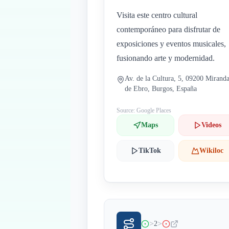
Visita este centro cultural
contemporáneo para disfrutar de
exposiciones y eventos musicales,
fusionando arte y modernidad.
Av. de la Cultura, 5, 09200 Mirand
de Ebro, Burgos, España
Source: Google Places
Maps
Videos
TikTok
Wikiloc
>
>
2