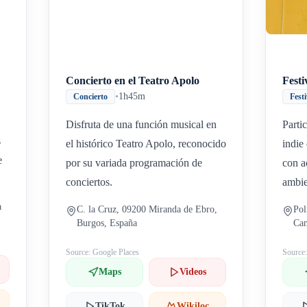
Concierto en el Teatro Apolo
Festi
•
1h45m
Concierto
Fest
Disfruta de una función musical en
Parti
s
el histórico Teatro Apolo, reconocido
indie
e
por su variada programación de
con a
conciertos.
ambie
a
C. la Cruz, 09200 Miranda de Ebro,
Pol
Burgos, España
Cam
Ebr
Source: Google Places
Source
Maps
Videos
TikTok
Wikiloc