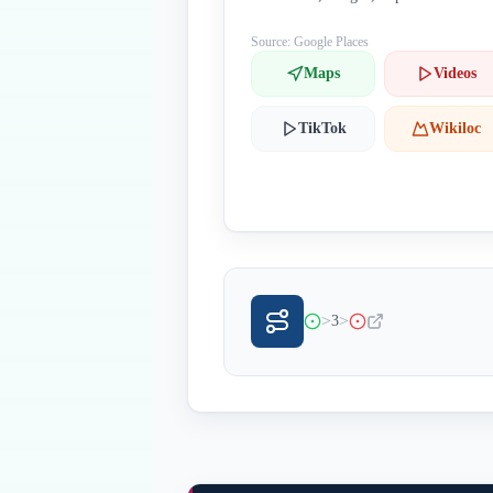
Source: Google Places
Maps
Videos
TikTok
Wikiloc
>
>
3