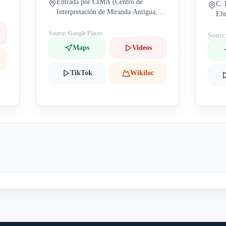
Entrada por CIMA (Centro de
C. 
Interpretación de Miranda Antigua, C.
Ebr
San Francisco, 10, 09200 Miranda de
Ebro, Burgos, España)
Source: Google Places
Source
Maps
Videos
TikTok
Wikiloc