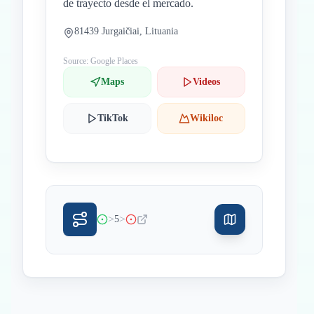
de trayecto desde el mercado.
81439 Jurgaičiai, Lituania
Source: Google Places
Maps
Videos
TikTok
Wikiloc
>
>
5