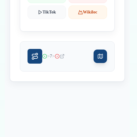
TikTok
Wikiloc
>
>
7