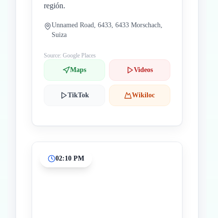
región.
Unnamed Road, 6433, 6433 Morschach,
Suiza
Source: Google Places
Maps
Videos
TikTok
Wikiloc
02:10 PM