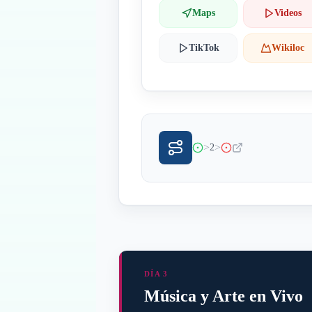
Maps
Videos
TikTok
Wikiloc
>
>
2
DÍA 3
Música y Arte en Vivo