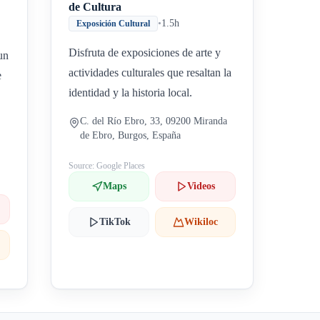
de Cultura
•
1.5h
Exposición Cultural
Disfruta de exposiciones de arte y
un
actividades culturales que resaltan la
e
identidad y la historia local.
C. del Río Ebro, 33, 09200 Miranda
de Ebro, Burgos, España
Source: Google Places
Maps
Videos
TikTok
Wikiloc