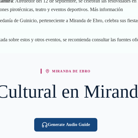
ltamira
: Alrededor del 12 de septiembre, se celebran las festividades en
ones pirotécnicas, teatro y eventos deportivos.
Más información
pedanía de Guinicio, perteneciente a Miranda de Ebro, celebra sus fies
da sobre estos y otros eventos, se recomienda consultar las fuentes ofic
MIRANDA DE EBRO
 Cultural en Miran
Generate Audio Guide