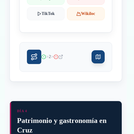
TikTok
Wikiloc
>
>
2
DÍA 4
Patrimonio y gastronomía en
Cruz