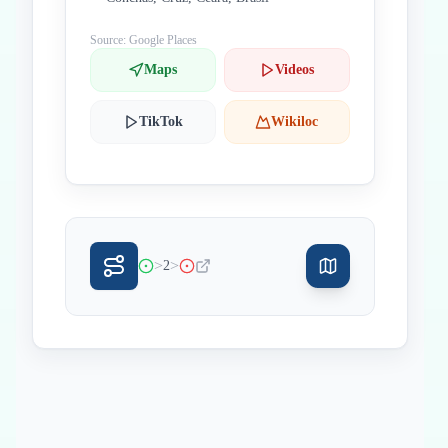
Source: Google Places
Maps
Videos
TikTok
Wikiloc
>
>
2