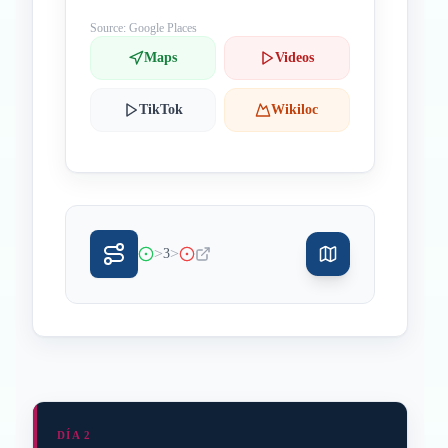
Source: Google Places
Maps
Videos
TikTok
Wikiloc
>
>
3
DÍA 2