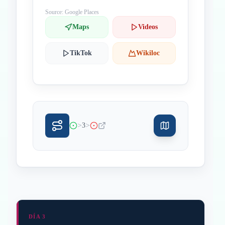
Source: Google Places
Maps
Videos
TikTok
Wikiloc
>
>
3
DÍA 3