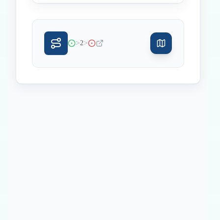
>
>
2