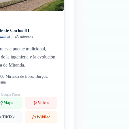
e de Carlos III
•
45 minutos
imonial
a este puente tradicional,
 de la ingeniería y la evolución
a de Miranda.
00 Miranda de Ebro, Burgos,
paña
: Google Places
Maps
Videos
TikTok
Wikiloc