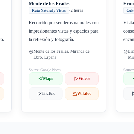
Monte de los Frailes
Ermi
•
2 horas
Ruta Natural y Vistas
Cult
Recorrido por senderos naturales con
Visit
impresionantes vistas y espacios para
conse
co.
la reflexión y fotografía.
encan
Monte de los Frailes, Miranda de
Erm
Ebro, España
Mir
Source: Google Places
Source
Maps
Videos
TikTok
Wikiloc