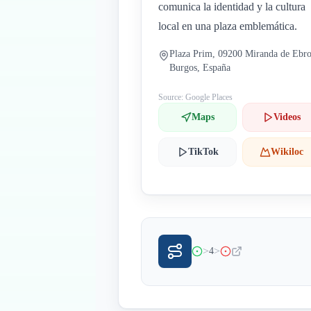
comunica la identidad y la cultura
local en una plaza emblemática.
Plaza Prim, 09200 Miranda de Ebro
Burgos, España
Source: Google Places
Maps
Videos
TikTok
Wikiloc
>
>
4