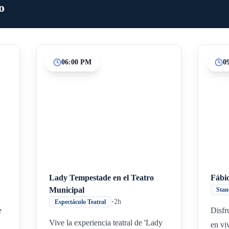
o
06:00 PM
0
Inicio
Paradas intermedias
Final
Lady Tempestade en el Teatro
Fábi
Municipal
Stan
•
2h
Espectáculo Teatral
e
Disfr
Vive la experiencia teatral de 'Lady
en vi