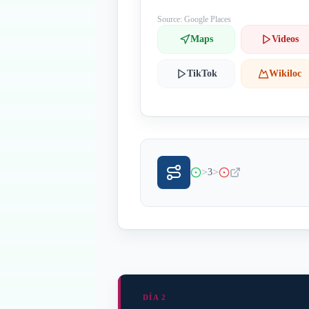
Source: Google Places
Maps
Videos
TikTok
Wikiloc
>
>
3
DÍA 2