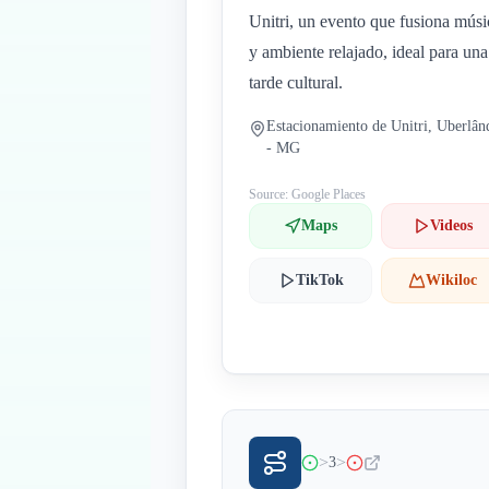
Unitri, un evento que fusiona músi
y ambiente relajado, ideal para una
tarde cultural.
Estacionamiento de Unitri, Uberlân
- MG
Source: Google Places
Maps
Videos
TikTok
Wikiloc
>
>
3