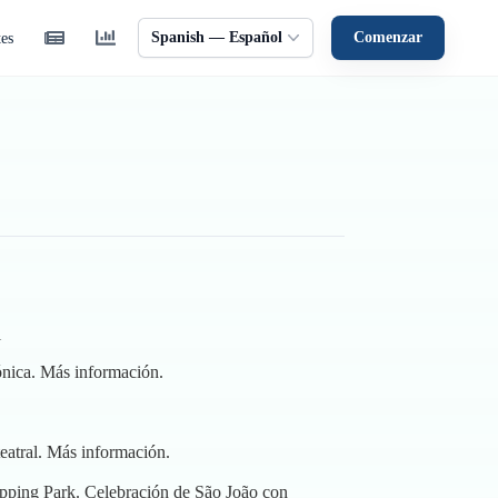
Spanish — Español
Comenzar
tes
l
ónica.
Más información
.
eatral.
Más información
.
pping Park. Celebración de São João con