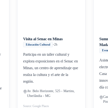
Visita al Senac en Minas
Summ
•
2h
Mada
Educación Cultural
Even
r
Participa en un taller cultural y
Asist
explora exposiciones en el Senac en
elect
Minas, un centro de aprendizaje que
Casa 
realza la cultura y el arte de la
innov
región.
día c
de
Av. Belo Horizonte, 525 - Martins,
Uberlândia - MG
Cas
Pin
Source: Google Places
M