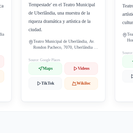
Tempestade' en el Teatro Municipal
ca
Teatr
de Uberlândia, una muestra de la
artís
riqueza dramática y artística de la
cultur
ciudad.
dia
Tea
Hor
Teatro Municipal de Uberlândia, Av.
Res
Rondon Pacheco, 7070, Uberlândia -
Source
MG
Source: Google Places
Maps
Videos
TikTok
Wikiloc