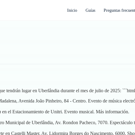
Inicio
Guías
Preguntas frecuen
que tendrán lugar en Uberlândia durante el mes de julio de 2025: ```htm
adalena, Avenida João Pinheiro, 84 - Centro. Evento de música electr
a
en el Estacionamiento de Unitri. Evento musical.
Más información
.
tro Municipal de Uberlândia, Av. Rondon Pacheco, 7070. Espectáculo t
ete
en Castelli Master, Av. Lidormira Borges do Nascimento, 6000, Sho