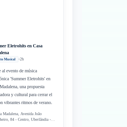
er Eletrohits en Casa
lena
•
2h
to Musical
e al evento de música
rónica 'Summer Eletrohits' en
Madalena, una propuesta
adora y cultural para cerrar el
on vibrantes ritmos de verano.
a Madalena, Avenida João
heiro, 84 - Centro, Uberlândia -
G