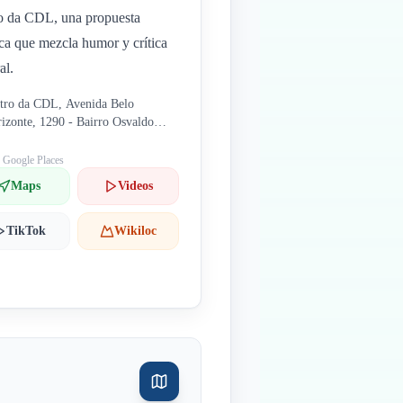
o da CDL, una propuesta
tica que mezcla humor y crítica
al.
tro da CDL, Avenida Belo
izonte, 1290 - Bairro Osvaldo
ende, Uberlândia - MG
: Google Places
Maps
Videos
TikTok
Wikiloc