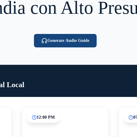
dia con Alto Pres
Generate Audio Guide
al Local
12:00 PM
0