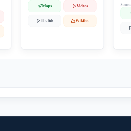
Source
Maps
Videos
TikTok
Wikiloc