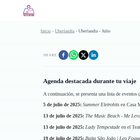
Saltar al contenido principal
Inicio
›
Uberlandia
›
Uberlandia - Julio
SHARE
Agenda destacada durante tu viaje
A continuación, se presenta una lista de eventos 
5 de julio de 2025:
Summer Eletrohits
en Casa M
13 de julio de 2025:
The Music Beach - Me Lev
13 de julio de 2025:
Lady Tempestade
en el Tea
19 de julio de 2025:
Baita São João | Leo Fogu