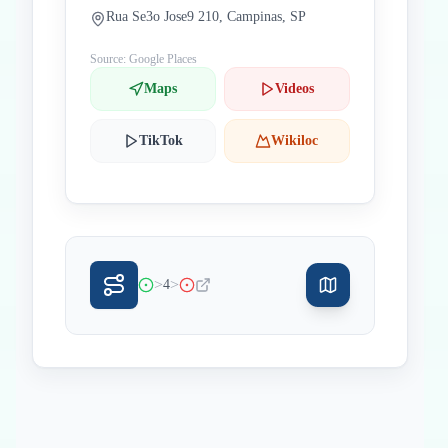
Rua Se3o Jose9 210, Campinas, SP
Source: Google Places
Maps
Videos
TikTok
Wikiloc
>
>
4