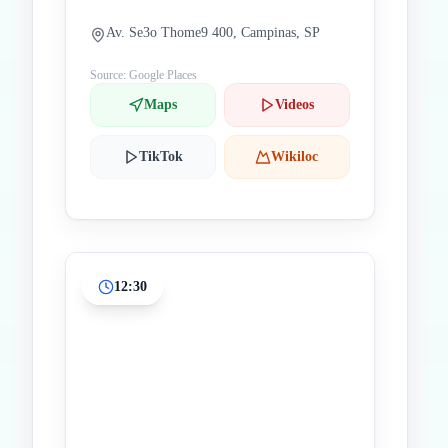
Av. Se3o Thome9 400, Campinas, SP
Source: Google Places
Maps
Videos
TikTok
Wikiloc
12:30