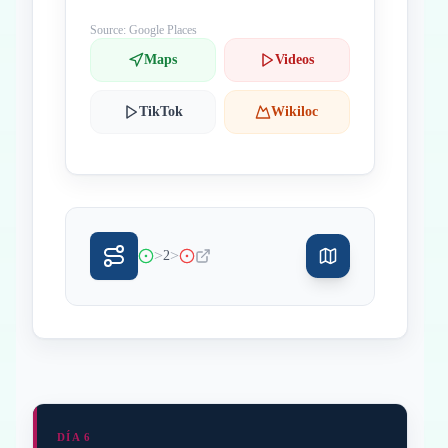
Source: Google Places
Maps
Videos
TikTok
Wikiloc
>
>
2
DÍA 6