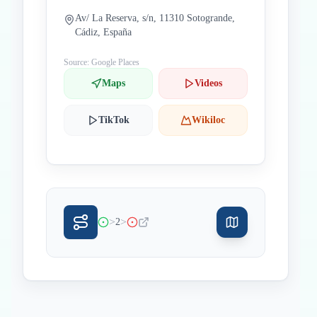
Av/ La Reserva, s/n, 11310 Sotogrande,
Cádiz, España
Source: Google Places
Maps
Videos
TikTok
Wikiloc
>
>
2