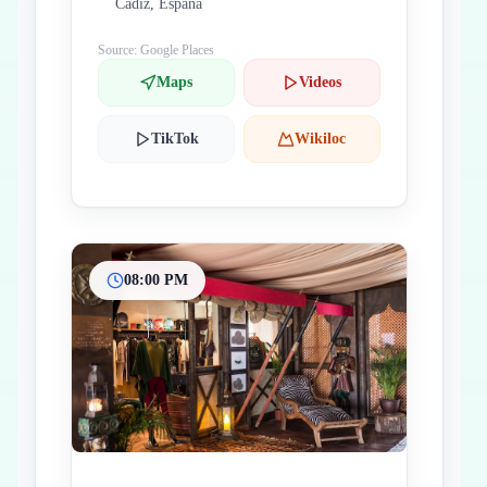
Cádiz, España
Source: Google Places
Maps
Videos
TikTok
Wikiloc
08:00 PM