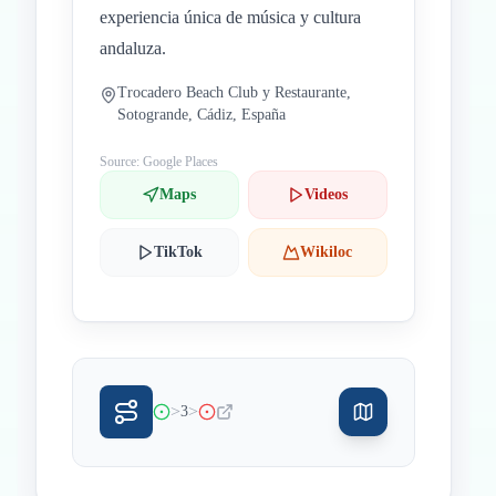
experiencia única de música y cultura
andaluza.
Trocadero Beach Club y Restaurante,
Sotogrande, Cádiz, España
Source: Google Places
Maps
Videos
TikTok
Wikiloc
>
>
3