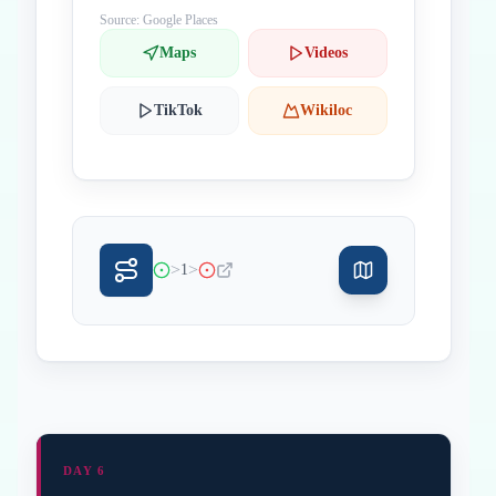
Source: Google Places
Maps
Videos
TikTok
Wikiloc
>
>
1
DAY 6