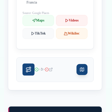
Francia
Source: Google Places
Maps
Videos
TikTok
Wikiloc
>
>
3