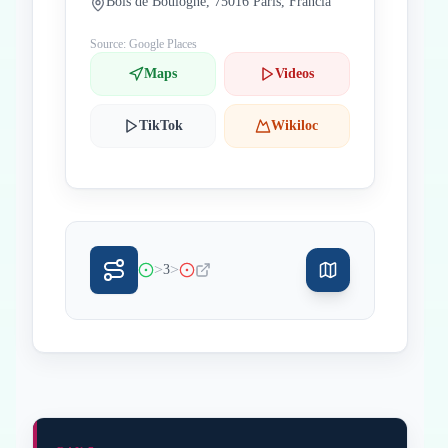
Bois de Boulogne, 75016 París, Francia
Source: Google Places
Maps
Videos
TikTok
Wikiloc
>
>
3