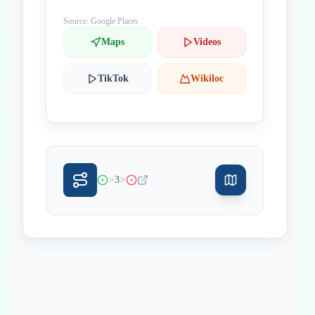
Source: Google Places
Maps
Videos
TikTok
Wikiloc
>
>
3