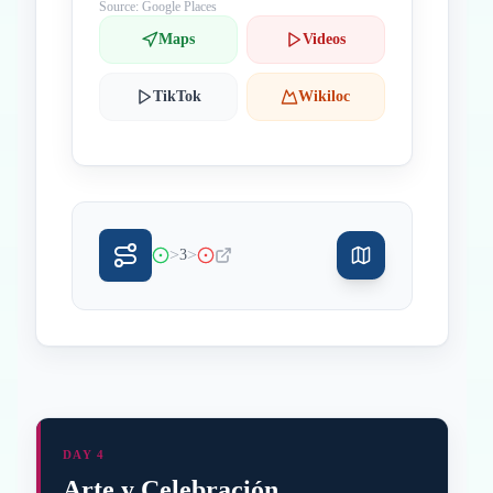
Source: Google Places
Maps
Videos
TikTok
Wikiloc
>
>
3
DAY 4
Arte y Celebración