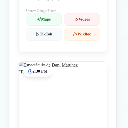
Source: Google Places
Maps
Videos
TikTok
Wikiloc
2:30 PM