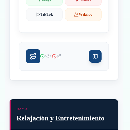
TikTok
Wikiloc
>
>
3
DAY 3
Relajación y Entretenimiento