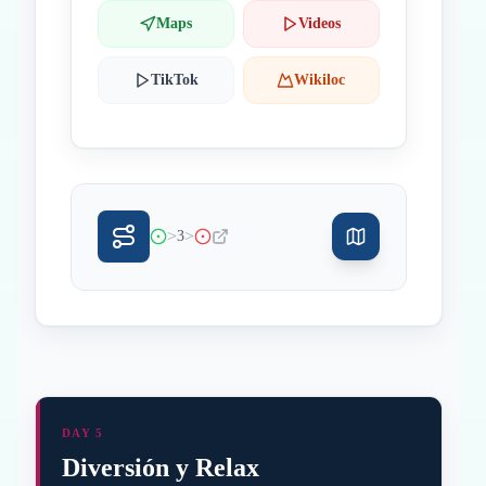
Maps
Videos
TikTok
Wikiloc
>
>
3
DAY 5
Diversión y Relax