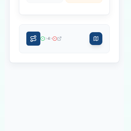
>
>
4