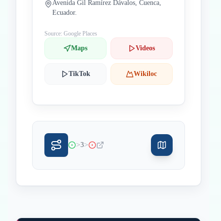
Avenida Gil Ramírez Dávalos, Cuenca,
Ecuador.
Source: Google Places
Maps
Videos
TikTok
Wikiloc
>
>
3