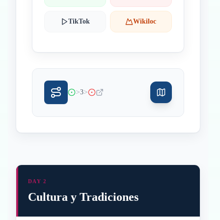
TikTok
Wikiloc
>
>
3
DAY 2
Cultura y Tradiciones