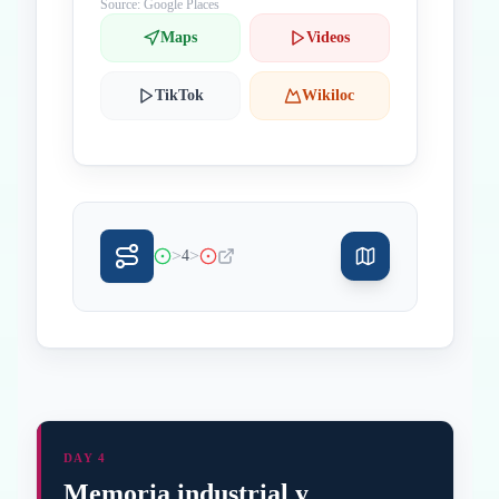
Source: Google Places
Maps
Videos
TikTok
Wikiloc
>
>
4
DAY 4
Memoria industrial y