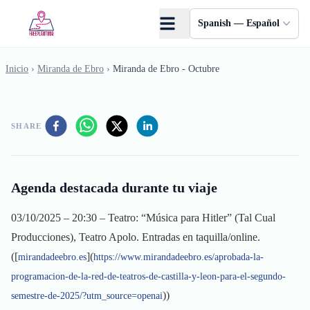
Saltar al contenido principal
Spanish — Español
Inicio
›
Miranda de Ebro
›
Miranda de Ebro - Octubre
SHARE
Agenda destacada durante tu viaje
03/10/2025 – 20:30 – Teatro: “Música para Hitler” (Tal Cual
Producciones), Teatro Apolo. Entradas en taquilla/online.
([
](
mirandadeebro.es
https://www.mirandadeebro.es/aprobada-la-
programacion-de-la-red-de-teatros-de-castilla-y-leon-para-el-segundo-
))
semestre-de-2025/?utm_source=openai