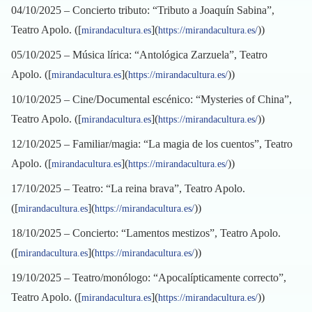
04/10/2025 – Concierto tributo: “Tributo a Joaquín Sabina”,
Teatro Apolo. ([
](
))
mirandacultura.es
https://mirandacultura.es/
05/10/2025 – Música lírica: “Antológica Zarzuela”, Teatro
Apolo. ([
](
))
mirandacultura.es
https://mirandacultura.es/
10/10/2025 – Cine/Documental escénico: “Mysteries of China”,
Teatro Apolo. ([
](
))
mirandacultura.es
https://mirandacultura.es/
12/10/2025 – Familiar/magia: “La magia de los cuentos”, Teatro
Apolo. ([
](
))
mirandacultura.es
https://mirandacultura.es/
17/10/2025 – Teatro: “La reina brava”, Teatro Apolo.
([
](
))
mirandacultura.es
https://mirandacultura.es/
18/10/2025 – Concierto: “Lamentos mestizos”, Teatro Apolo.
([
](
))
mirandacultura.es
https://mirandacultura.es/
19/10/2025 – Teatro/monólogo: “Apocalípticamente correcto”,
Teatro Apolo. ([
](
))
mirandacultura.es
https://mirandacultura.es/