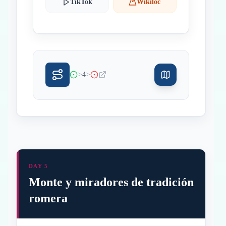
TikTok
Wikiloc
>
>
4
DAY 5
Monte y miradores de tradición
romera