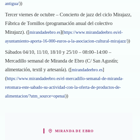
))
antigua/
Tercer viernes de octubre – Concierto de jazz del ciclo Mirajazz,
Fábrica de Tornillos (programación anual del colectivo
Mirajazz). ([
](
mirandadeebro.es
https://www.mirandadeebro.es/el-
))
ayuntamiento-aporta-16-000-euros-a-la-asociacion-cultural-mirajazz/
Sábados 04/10, 11/10, 18/10 y 25/10 – 08:00–14:00 –
Mercadillo semanal de Miranda de Ebro (C/ San Agustín;
alimentación, textil y artesanía). ([
]
mirandadeebro.es
(
https://www.mirandadeebro.es/el-mercadillo-semanal-de-miranda-
retomara-este-sabado-su-actividad-con-la-oferta-de-productos-de-
))
alimentacion/?utm_source=openai
MIRANDA DE EBRO