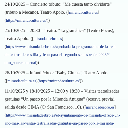
24/10/2025 – Concierto tributo: “Me cuesta tanto olvidarte”
(tributo a Mecano), Teatro Apolo. ([
]
mirandacultura.es
(
))
https://mirandacultura.es/
25/10/2025 – 20:30 – Teatro: “La gramática” (Teatro Focus),
Teatro Apolo. ([
]
mirandadeebro.es
(
https://www.mirandadeebro.es/aprobada-la-programacion-de-la-red-
de-teatros-de-castilla-y-leon-para-el-segundo-semestre-de-2025/?
))
utm_source=openai
26/10/2025 – Infantil/circo: “Baby Circus”, Teatro Apolo.
([
](
))
mirandacultura.es
https://mirandacultura.es/
11/10/2025 y 18/10/2025 – 12:00 y 18:30 – Visitas teatralizadas
gratuitas “Un paseo por la Miranda Antigua” (reserva previa),
salida desde CIMA (C/ San Francisco, 10). ([
]
mirandadeebro.es
(
https://www.mirandadeebro.es/el-ayuntamiento-de-miranda-ofrece-un-
ano-mas-las-visitas-teatralizadas-gratuitas-un-paseo-por-la-miranda-