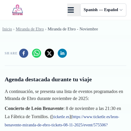
Saltar al contenido principal
Spanish — Español
Inicio
›
Miranda de Ebro
›
Miranda de Ebro - Noviembre
SHARE
Agenda destacada durante tu viaje
A continuación, se presenta una lista de eventos programados en
Miranda de Ebro durante noviembre de 2025:
Concierto de León Benavente
: 8 de noviembre a las 21:30 en
La Fábrica de Tornillos. ([
](
ticketle.es
https://www.ticketle.es/leon-
benavente-miranda-de-ebro-tickets-08-11-2025/event/575506?