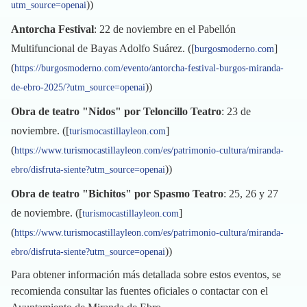
))
utm_source=openai
Antorcha Festival
: 22 de noviembre en el Pabellón
Multifuncional de Bayas Adolfo Suárez. ([
]
burgosmoderno.com
(
https://burgosmoderno.com/evento/antorcha-festival-burgos-miranda-
))
de-ebro-2025/?utm_source=openai
Obra de teatro "Nidos" por Teloncillo Teatro
: 23 de
noviembre. ([
]
turismocastillayleon.com
(
https://www.turismocastillayleon.com/es/patrimonio-cultura/miranda-
))
ebro/disfruta-siente?utm_source=openai
Obra de teatro "Bichitos" por Spasmo Teatro
: 25, 26 y 27
de noviembre. ([
]
turismocastillayleon.com
(
https://www.turismocastillayleon.com/es/patrimonio-cultura/miranda-
))
ebro/disfruta-siente?utm_source=openai
Para obtener información más detallada sobre estos eventos, se
recomienda consultar las fuentes oficiales o contactar con el