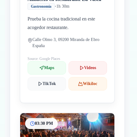
•
1h 30m
Gastronomía
Prueba la cocina tradicional en este
acogedor restaurante.
Calle Olmo 3, 09200 Miranda de Ebro
España
Source: Google Places
Maps
Videos
TikTok
Wikiloc
03:30 PM