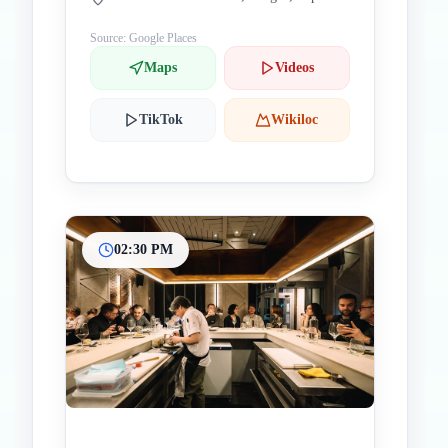
Source: Google Places
Maps
Videos
TikTok
Wikiloc
02:30 PM