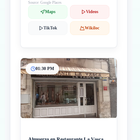
Source: Google Places
Maps
Videos
TikTok
Wikiloc
01:30 PM
Almuerzo en Restaurante La Vasca