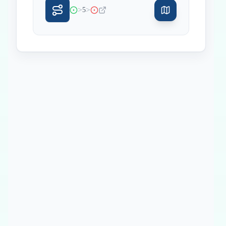
>
>
5
Inicio
Paradas intermedias
Final