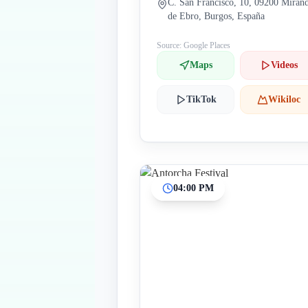
C. San Francisco, 10, 09200 Miran
de Ebro, Burgos, España
Source: Google Places
Maps
Videos
TikTok
Wikiloc
04:00 PM