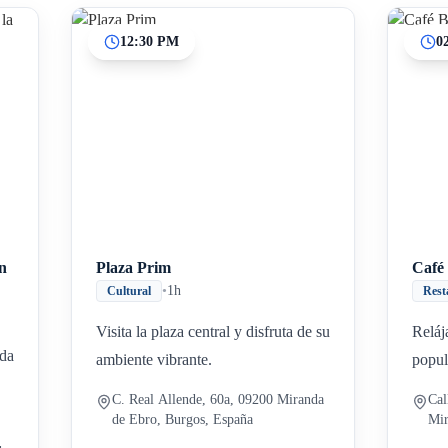
12:30 PM
0
Inicio
Paradas intermedias
Final
n
Plaza Prim
Café
•
1h
Cultural
Rest
Visita la plaza central y disfruta de su
Reláj
nda
ambiente vibrante.
popul
C. Real Allende, 60a, 09200 Miranda
Cal
de Ebro, Burgos, España
Mir