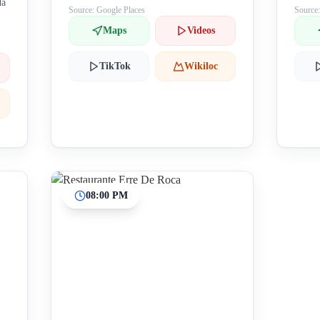
da
Source: Google Places
Source
Maps
Videos
TikTok
Wikiloc
08:00 PM