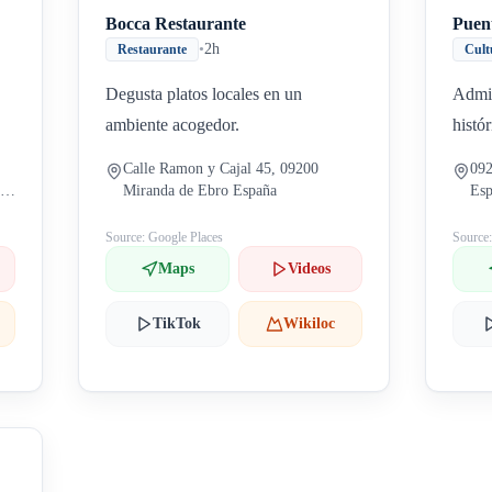
Bocca Restaurante
Puent
•
2h
Restaurante
Cult
Degusta platos locales en un
Admir
ambiente acogedor.
histó
Calle Ramon y Cajal 45, 09200
092
 C.
Miranda de Ebro España
Es
de
Source: Google Places
Source
Maps
Videos
TikTok
Wikiloc