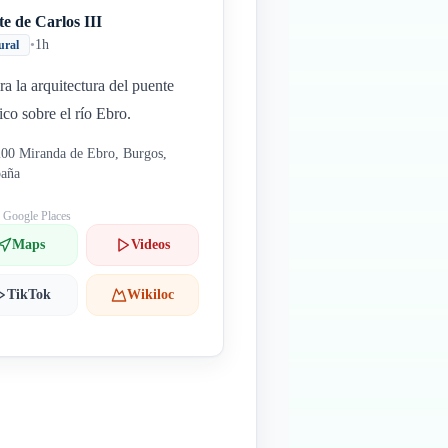
e de Carlos III
•
1h
ural
a la arquitectura del puente
rico sobre el río Ebro.
00 Miranda de Ebro, Burgos,
paña
: Google Places
Maps
Videos
TikTok
Wikiloc