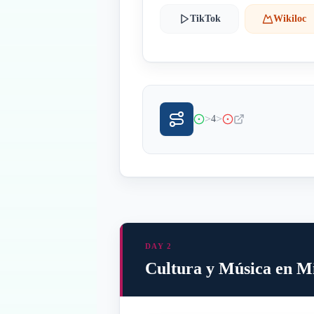
TikTok
Wikiloc
>
>
4
DAY 2
Cultura y Música en M