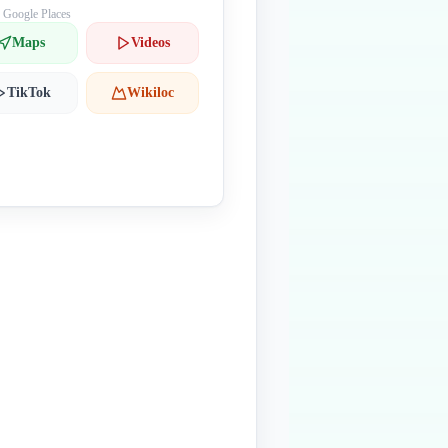
: Google Places
Maps
Videos
TikTok
Wikiloc