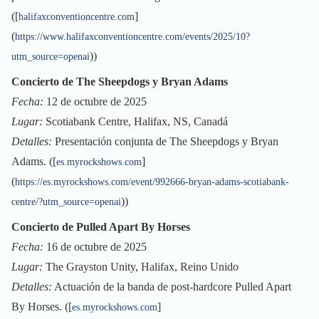
([
]
halifaxconventioncentre.com
(
https://www.halifaxconventioncentre.com/events/2025/10?
))
utm_source=openai
Concierto de The Sheepdogs y Bryan Adams
Fecha:
12 de octubre de 2025
Lugar:
Scotiabank Centre, Halifax, NS, Canadá
Detalles:
Presentación conjunta de The Sheepdogs y Bryan
Adams. ([
]
es.myrockshows.com
(
https://es.myrockshows.com/event/992666-bryan-adams-scotiabank-
))
centre/?utm_source=openai
Concierto de Pulled Apart By Horses
Fecha:
16 de octubre de 2025
Lugar:
The Grayston Unity, Halifax, Reino Unido
Detalles:
Actuación de la banda de post-hardcore Pulled Apart
By Horses. ([
]
es.myrockshows.com