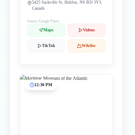
5425 Sackville St, Halifax, NS B3J 3Y3,
Canadá
Source: Google Places
Maps
Videos
TikTok
Wikiloc
12:30 PM