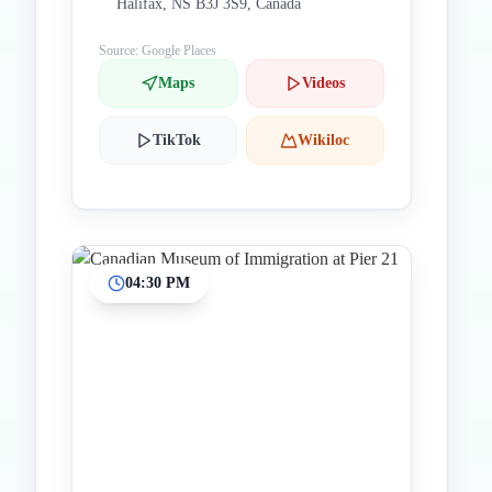
Halifax, NS B3J 3S9, Canadá
Source: Google Places
Maps
Videos
TikTok
Wikiloc
04:30 PM