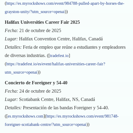
(
https://es.myrockshows.com/event/984788-pulled-apart-by-horses-the-
))
grayston-unity/?utm_source=openai
Halifax Universities Career Fair 2025
Fecha:
21 de octubre de 2025
Lugar:
Halifax Convention Centre, Halifax, Canadá
Detalles:
Feria de empleo que reúne a estudiantes y empleadores
de diversas industrias. ([
]
tradefest.io
(
https://tradefest.io/es/event/halifax-universities-career-fair?
))
utm_source=openai
Concierto de Foreigner y 54-40
Fecha:
24 de octubre de 2025
Lugar:
Scotiabank Centre, Halifax, NS, Canadá
Detalles:
Presentación de las bandas Foreigner y 54-40.
([
](
es.myrockshows.com
https://es.myrockshows.com/event/981748-
))
foreigner-scotiabank-centre/?utm_source=openai