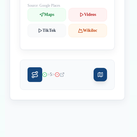
Source: Google Places
Maps
Videos
TikTok
Wikiloc
>
>
5