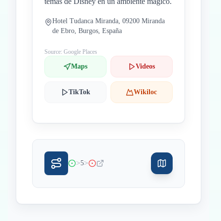
temas de Disney en un ambiente mágico.
Hotel Tudanca Miranda, 09200 Miranda
de Ebro, Burgos, España
Source: Google Places
Maps
Videos
TikTok
Wikiloc
>
>
5