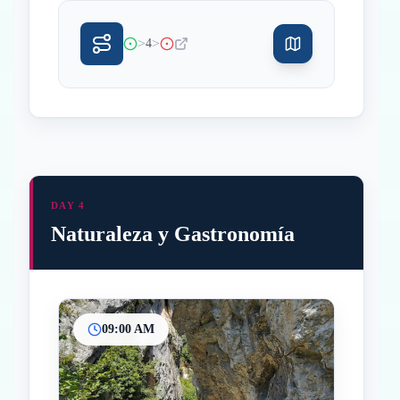
>
>
4
DAY 4
Naturaleza y Gastronomía
09:00 AM
Inicio
Paradas intermedias
Final