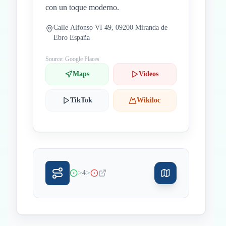
con un toque moderno.
Calle Alfonso VI 49, 09200 Miranda de
Ebro España
Source: Google Places
Maps
Videos
TikTok
Wikiloc
>
>
4