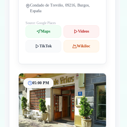
Condado de Treviño, 09216, Burgos,
España
Source: Google Places
Maps
Videos
TikTok
Wikiloc
05:00 PM