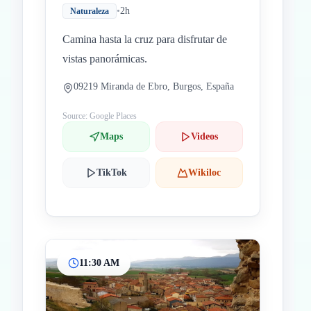
•
2h
Naturaleza
Camina hasta la cruz para disfrutar de
vistas panorámicas.
09219 Miranda de Ebro, Burgos, España
Source: Google Places
Maps
Videos
TikTok
Wikiloc
11:30 AM