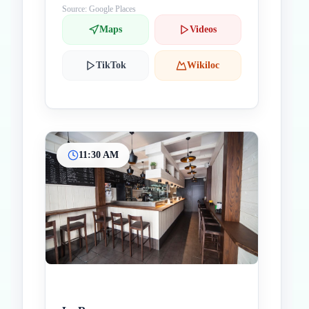
Source: Google Places
Maps
Videos
TikTok
Wikiloc
11:30 AM