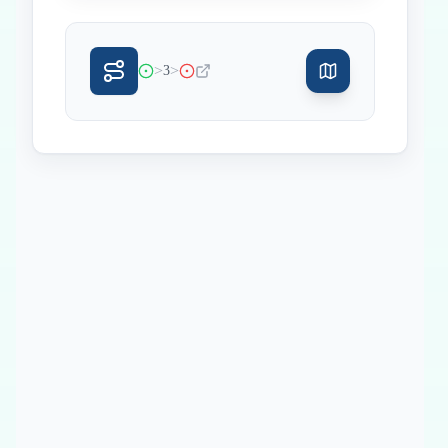
>
>
3