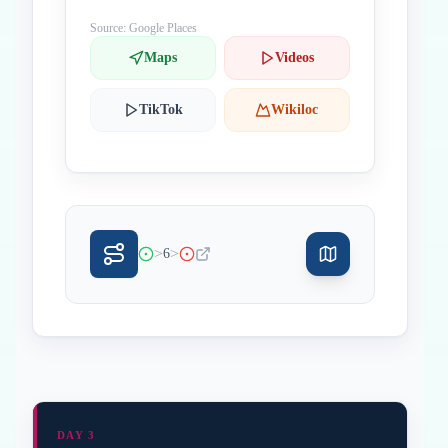
Source: Google Places
Maps
Videos
TikTok
Wikiloc
>
>
6
DAY 3