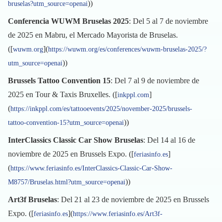
))
bruselas?utm_source=openai
Conferencia WUWM Bruselas 2025
: Del 5 al 7 de noviembre
de 2025 en Mabru, el Mercado Mayorista de Bruselas.
([
](
wuwm.org
https://wuwm.org/es/conferences/wuwm-bruselas-2025/?
))
utm_source=openai
Brussels Tattoo Convention 15
: Del 7 al 9 de noviembre de
2025 en Tour & Taxis Bruxelles. ([
]
inkppl.com
(
https://inkppl.com/es/tattooevents/2025/november-2025/brussels-
))
tattoo-convention-15?utm_source=openai
InterClassics Classic Car Show Bruselas
: Del 14 al 16 de
noviembre de 2025 en Brussels Expo. ([
]
feriasinfo.es
(
https://www.feriasinfo.es/InterClassics-Classic-Car-Show-
))
M8757/Bruselas.html?utm_source=openai
Art3f Bruselas
: Del 21 al 23 de noviembre de 2025 en Brussels
Expo. ([
](
feriasinfo.es
https://www.feriasinfo.es/Art3f-