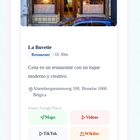
La Buvette
•
1h 30m
Restaurant
Cena en un restaurante con un toque
moderno y creativo.
Alsembergsesteenweg 108, Bruselas 1060
Belgica
Source: Google Places
Maps
Videos
TikTok
Wikiloc