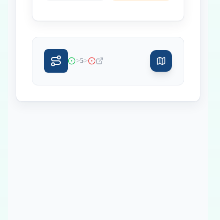
>
>
5