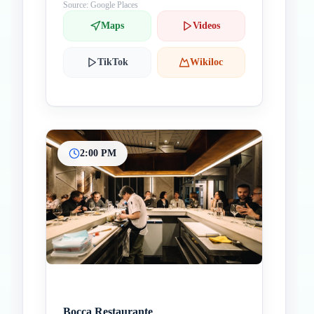
Source: Google Places
Maps
Videos
TikTok
Wikiloc
2:00 PM
Bocca Restaurante