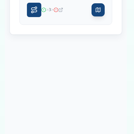
>
>
3
Inicio
Paradas intermedias
Final