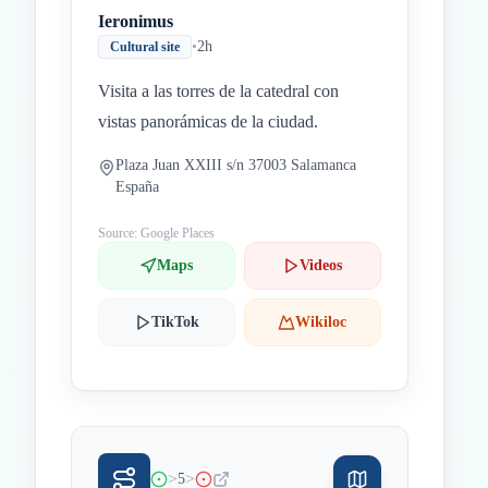
Ieronimus
•
2h
Cultural site
Visita a las torres de la catedral con
vistas panorámicas de la ciudad.
Plaza Juan XXIII s/n 37003 Salamanca
España
Source: Google Places
Maps
Videos
TikTok
Wikiloc
>
>
5