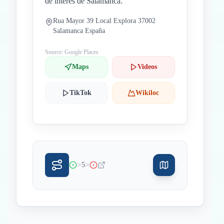
de interés de Salamanca.
Rua Mayor 39 Local Explora 37002
Salamanca España
Source: Google Places
Maps
Videos
TikTok
Wikiloc
>
>
5