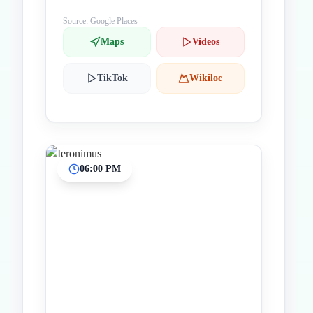
Source: Google Places
Maps
Videos
TikTok
Wikiloc
06:00 PM