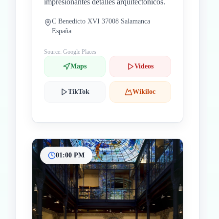
impresionantes detalles arquitectónicos.
C Benedicto XVI 37008 Salamanca
España
Source: Google Places
Maps
Videos
TikTok
Wikiloc
01:00 PM