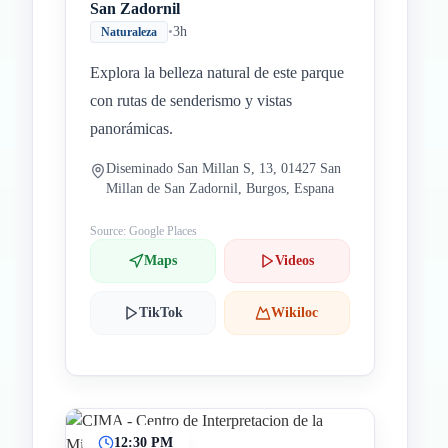
San Zadornil
•
3h
Naturaleza
Explora la belleza natural de este parque
con rutas de senderismo y vistas
panorámicas.
Diseminado San Millan S, 13, 01427 San
Millan de San Zadornil, Burgos, Espana
Source: Google Places
Maps
Videos
TikTok
Wikiloc
12:30 PM