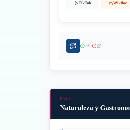
TikTok
Wikiloc
>
>
5
DAY 2
Naturaleza y Gastrono