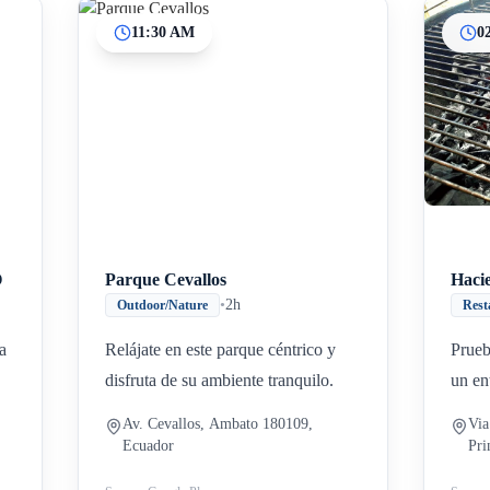
11:30 AM
0
Inicio
Paradas intermedias
Final
O
Parque Cevallos
Haci
•
2h
Outdoor/Nature
Rest
a
Relájate en este parque céntrico y
Prueb
disfruta de su ambiente tranquilo.
un en
Av. Cevallos, Ambato 180109,
Via
Ecuador
Pri
la 