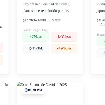
Explora la diversidad de flores y
Disfr
plantas en este colorido parque.
japon
Ambato 180101, Ecuador
Cal
Am
ha,
Source: Google Places
Source
Maps
Videos
TikTok
Wikiloc
06:30 PM