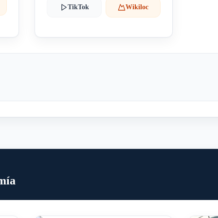
TikTok
Wikiloc
mía