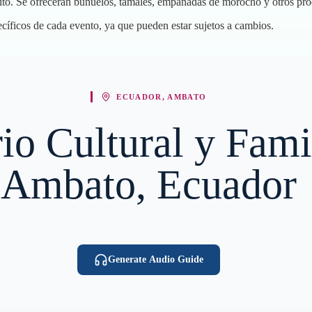
lito. Se ofrecerán buñuelos, tamales, empanadas de morocho y otros pro
ecíficos de cada evento, ya que pueden estar sujetos a cambios.
ECUADOR, AMBATO
rio Cultural y Fami
Ambato, Ecuador
Generate Audio Guide