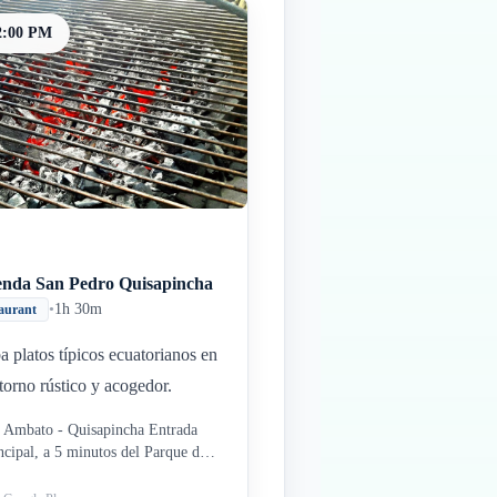
2:00 PM
enda San Pedro Quisapincha
•
1h 30m
aurant
a platos típicos ecuatorianos en
torno rústico y acogedor.
 Ambato - Quisapincha Entrada
ncipal, a 5 minutos del Parque de
Familia, Ambato Ecuador