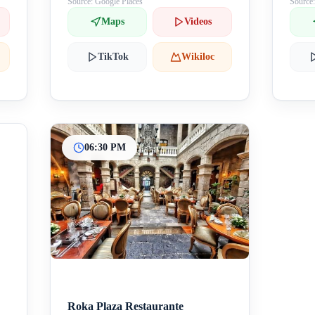
Source: Google Places
Source
Maps
Videos
TikTok
Wikiloc
06:30 PM
Roka Plaza Restaurante