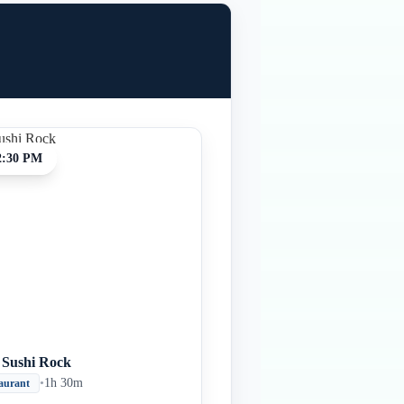
2:30 PM
i Sushi Rock
•
1h 30m
aurant