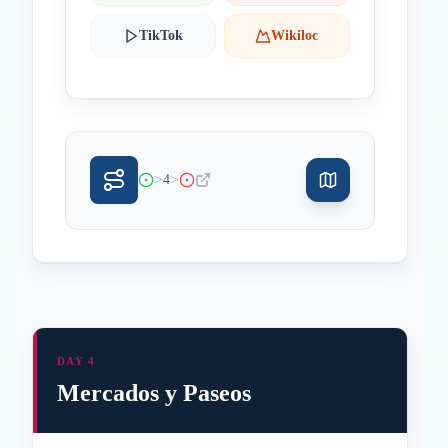
TikTok
Wikiloc
>
>
4
DAY 4
Mercados y Paseos