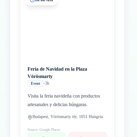
Inicio
Paradas intermedias
Final
Feria de Navidad en la Plaza
Vörösmarty
•
3h
Event
Visita la feria navideña con productos
artesanales y delicias húngaras.
Budapest, Vörösmarty tér, 1051 Hungría
Source: Google Places