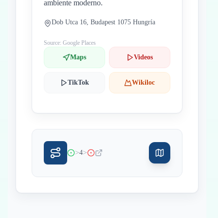
ambiente moderno.
Dob Utca 16, Budapest 1075 Hungría
Source: Google Places
Maps
Videos
TikTok
Wikiloc
>
>
4