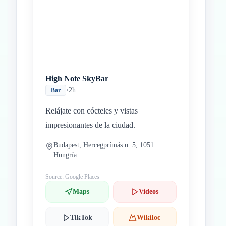
High Note SkyBar
•
2h
Bar
Relájate con cócteles y vistas
impresionantes de la ciudad.
Budapest, Hercegprímás u. 5, 1051
Hungría
Source: Google Places
Maps
Videos
TikTok
Wikiloc