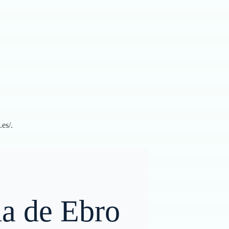
.es/
.
da de Ebro