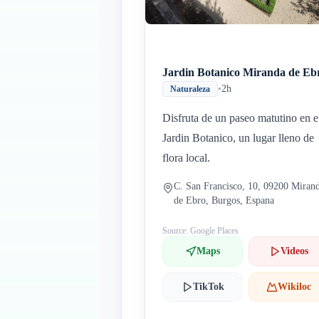
Jardin Botanico Miranda de Eb
•
2h
Naturaleza
Disfruta de un paseo matutino en e
Jardin Botanico, un lugar lleno de
flora local.
C. San Francisco, 10, 09200 Miran
de Ebro, Burgos, Espana
Source: Google Places
Maps
Videos
TikTok
Wikiloc