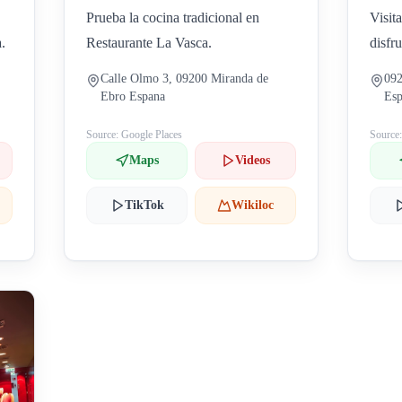
Prueba la cocina tradicional en
Visit
.
Restaurante La Vasca.
disfr
Calle Olmo 3, 09200 Miranda de
092
Ebro Espana
Es
Source: Google Places
Source
Maps
Videos
TikTok
Wikiloc