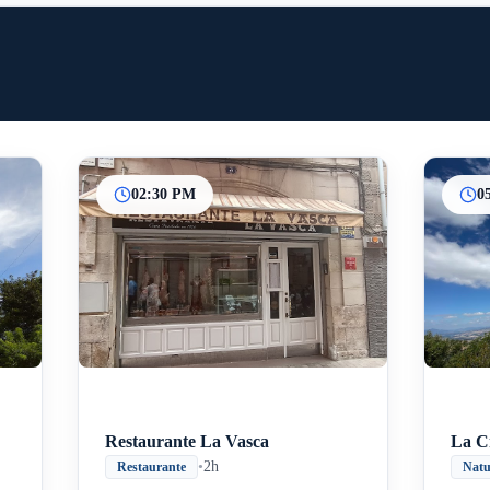
02:30 PM
0
Inicio
Paradas intermedias
Final
Restaurante La Vasca
La C
•
2h
Restaurante
Natu