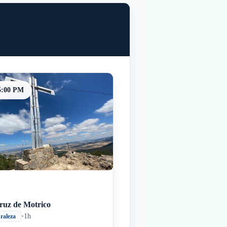
5:00 PM
ruz de Motrico
•
1h
raleza