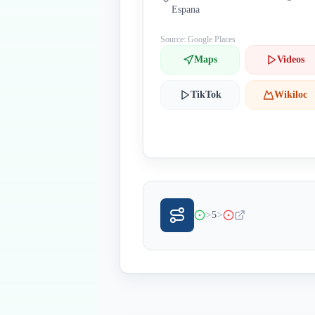
Espana
Source: Google Places
Maps
Videos
TikTok
Wikiloc
>
>
5