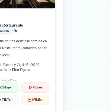
a Restaurante
•
2h
aurante
uta de una deliciosa comida en
 Restaurante, conocido por su
a local.
le Ramon y Cajal 45, 09200
anda de Ebro Espana
: Google Places
Maps
Videos
TikTok
Wikiloc