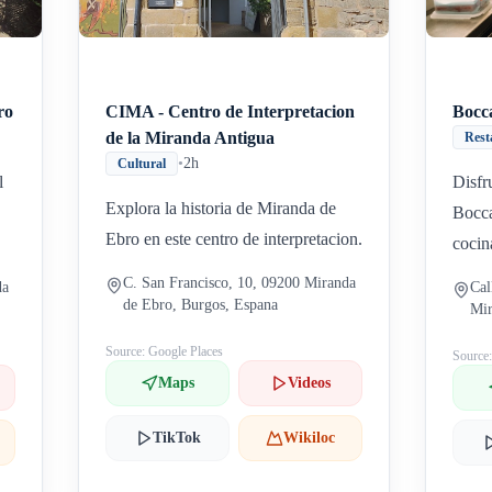
ro
CIMA - Centro de Interpretacion
Bocc
de la Miranda Antigua
Rest
•
2h
Cultural
l
Disfr
Explora la historia de Miranda de
Bocca
Ebro en este centro de interpretacion.
cocin
C. San Francisco, 10, 09200 Miranda
da
Cal
de Ebro, Burgos, Espana
Mir
Source: Google Places
Source
Maps
Videos
TikTok
Wikiloc