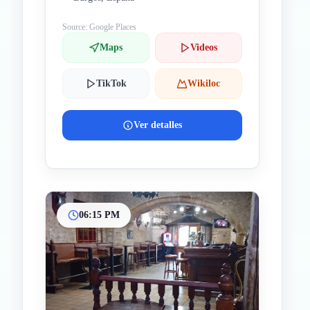
Source: Google Places
Maps
Videos
TikTok
Wikiloc
Ver detalles
06:15 PM