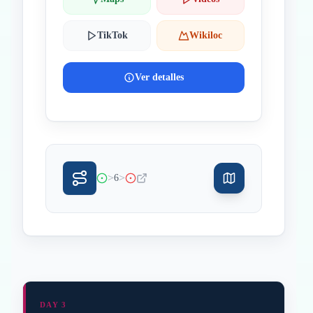
TikTok
Wikiloc
Ver detalles
>
>
6
DAY 3