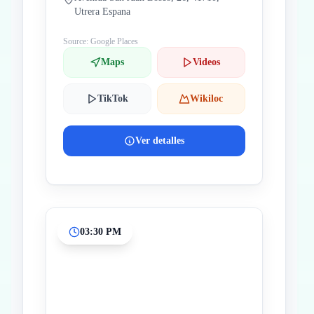
Utrera Espana
Source: Google Places
Maps
Videos
TikTok
Wikiloc
Ver detalles
03:30 PM