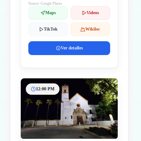
Source: Google Places
Maps
Videos
TikTok
Wikiloc
Ver detalles
12:00 PM