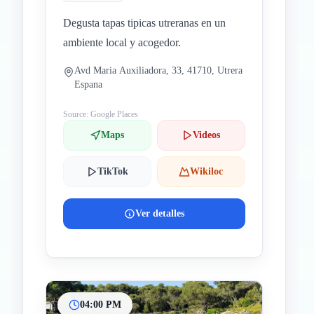
Degusta tapas tipicas utreranas en un
ambiente local y acogedor.
Avd Maria Auxiliadora, 33, 41710, Utrera
Espana
Source: Google Places
Maps
Videos
TikTok
Wikiloc
Ver detalles
04:00 PM