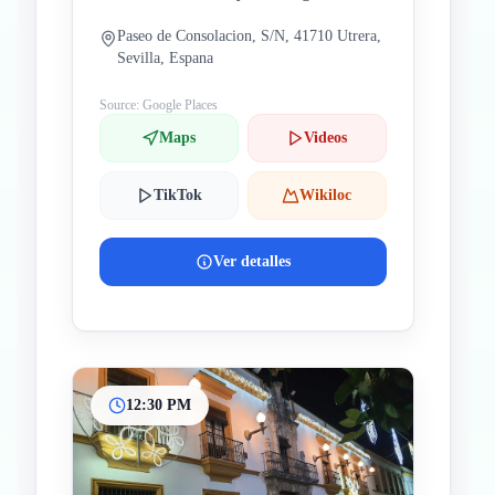
Paseo de Consolacion, S/N, 41710 Utrera,
Sevilla, Espana
Source: Google Places
Maps
Videos
TikTok
Wikiloc
Ver detalles
12:30 PM