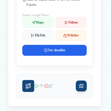
Espana
Source: Google Places
Maps
Videos
TikTok
Wikiloc
Ver detalles
>
>
7