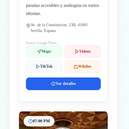
paradas accesibles y audioguia en varios
idiomas.
Av. de la Constitucion, 23B, 41001
Sevilla, Espana
Source: Google Places
Maps
Videos
TikTok
Wikiloc
Ver detalles
07:00 PM