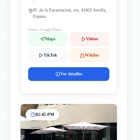
Pl. de la Encarnacion, s/n, 41003 Sevilla,
Espana
Source: Google Places
Maps
Videos
TikTok
Wikiloc
Ver detalles
02:45 PM