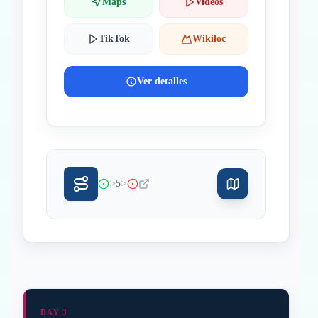
Maps
Videos
TikTok
Wikiloc
Ver detalles
>
>
5
DAY 3