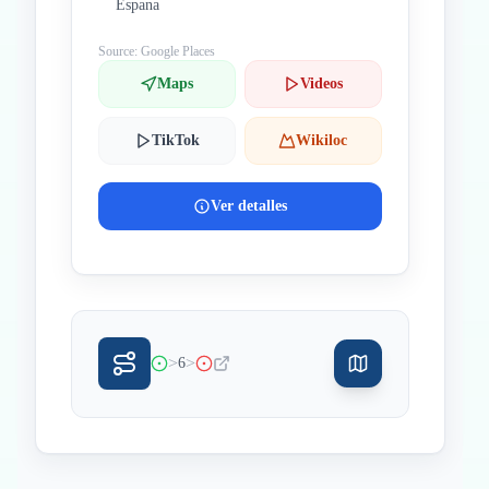
Espana
Source: Google Places
Maps
Videos
TikTok
Wikiloc
Ver detalles
>
>
6