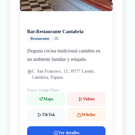
Bar-Restaurante Cantabria
•
2h
Restaurante
Degusta cocina tradicional cantabra en
un ambiente familiar y relajado.
C. San Francisco, 13, 39777 Laredo,
Cantabria, Espana
Source: Google Places
Maps
Videos
TikTok
Wikiloc
Ver detalles