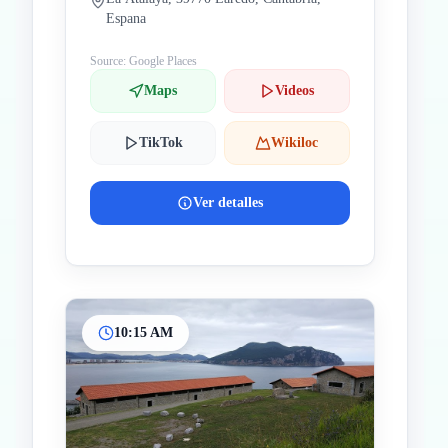
Espana
Source: Google Places
Maps
Videos
TikTok
Wikiloc
Ver detalles
10:15 AM