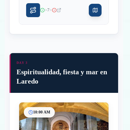
>
>
7
DAY 3
Espiritualidad, fiesta y mar en
Laredo
10:00 AM
Inicio
Paradas intermedias
Final