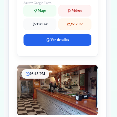
Source: Google Places
Maps
Videos
TikTok
Wikiloc
Ver detalles
03:15 PM