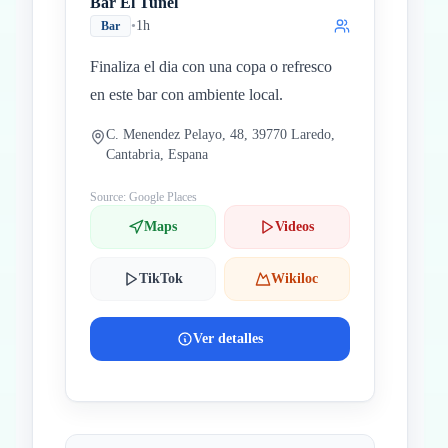
Bar El Tunel
•
1h
Bar
Finaliza el dia con una copa o refresco
en este bar con ambiente local.
C. Menendez Pelayo, 48, 39770 Laredo,
Cantabria, Espana
Source: Google Places
Maps
Videos
TikTok
Wikiloc
Ver detalles