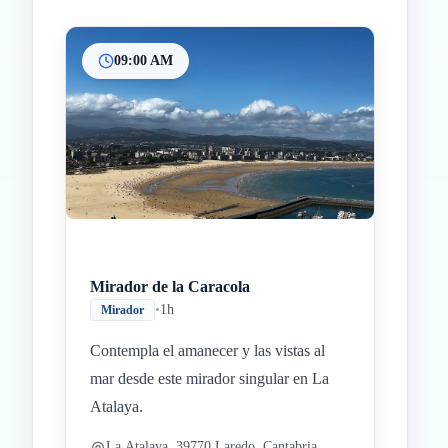
09:00 AM
Inicio
Paradas intermedias
Final
Mirador de la Caracola
•
1h
Mirador
Contempla el amanecer y las vistas al
mar desde este mirador singular en La
Atalaya.
La Atalaya, 39770 Laredo, Cantabria,