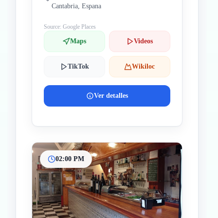
Cantabria, Espana
Source: Google Places
Maps
Videos
TikTok
Wikiloc
Ver detalles
02:00 PM