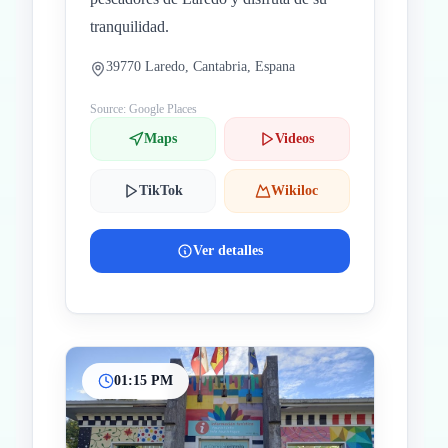
tranquilidad.
39770 Laredo, Cantabria, Espana
Source: Google Places
Maps
Videos
TikTok
Wikiloc
Ver detalles
01:15 PM