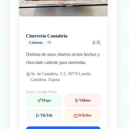
Churreria Cantabria
•
1h
Cafeteria
Disfruta de unos churros recien hechos y
chocolate caliente para merendar.
Av. de Cantabria, 5-3, 39770 Laredo,
Cantabria, Espana
Source: Google Places
Maps
Videos
TikTok
Wikiloc