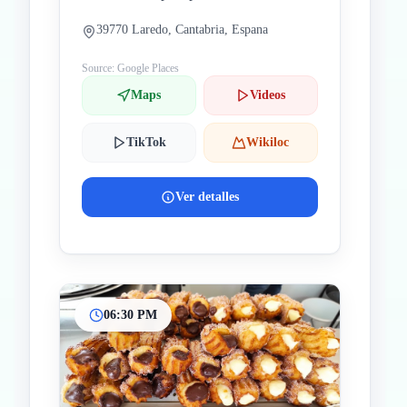
39770 Laredo, Cantabria, Espana
Source: Google Places
Maps
Videos
TikTok
Wikiloc
Ver detalles
06:30 PM