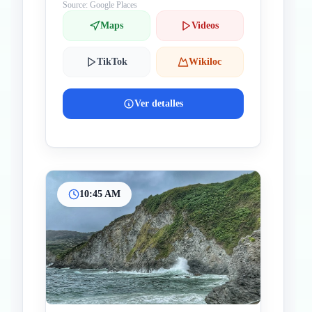
Source: Google Places
Maps
Videos
TikTok
Wikiloc
Ver detalles
10:45 AM