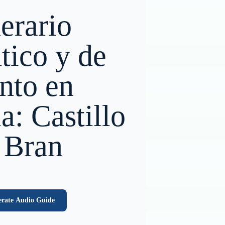
nerario
tico y de
nto en
: Castillo
 Bran
rate Audio Guide