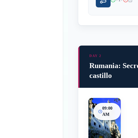
DAY 2
Rumania: Secre
castillo
09:00
AM