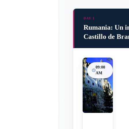
DAY 1
Rumania: Un in
Castillo de Bra
09:00
AM