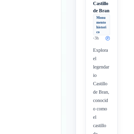
Castillo
de Bran
Monu
mento
histori
co
•
3h
Explora
el
legendar
io
Castillo
de Bran,
conocid
o como
el
castillo
de