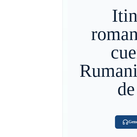
Iti
roman
cue
Rumania
de
Gene