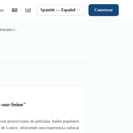
Spanish — Español
Comenzar
tes
Mexico-barcelona-paris-lucerna-niza-region toscana-roma-napoles-roma-mexico - Julio
a-sur-Seine"
con proyecciones de películas, bailes populares
 de Lutèce, ofreciendo una experiencia cultural