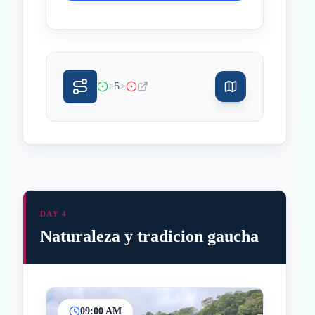
>
>
5
DAY 4
Naturaleza y tradicion gaucha
09:00 AM