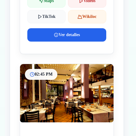
Maps
Videos
TikTok
Wikiloc
Ver detalles
02:45 PM