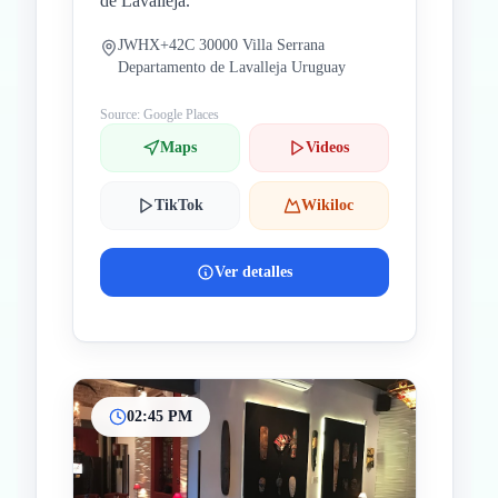
de Lavalleja.
JWHX+42C 30000 Villa Serrana
Departamento de Lavalleja Uruguay
Source: Google Places
Maps
Videos
TikTok
Wikiloc
Ver detalles
02:45 PM