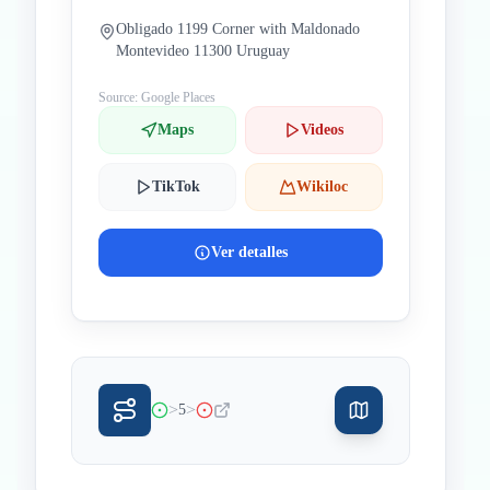
Obligado 1199 Corner with Maldonado
Montevideo 11300 Uruguay
Source: Google Places
Maps
Videos
TikTok
Wikiloc
Ver detalles
>
>
5