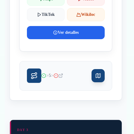
TikTok
Wikiloc
Ver detalles
>
>
5
DAY 3