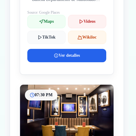
Uruguay
Source: Google Places
Maps
Videos
TikTok
Wikiloc
Ver detalles
07:30 PM