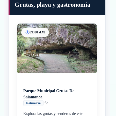
Grutas, playa y gastronomia
09:00 AM
Inicio
Paradas intermedias
Final
Parque Municipal Grutas De
Salamanca
•
3h
Naturaleza
Explora las grutas y senderos de este