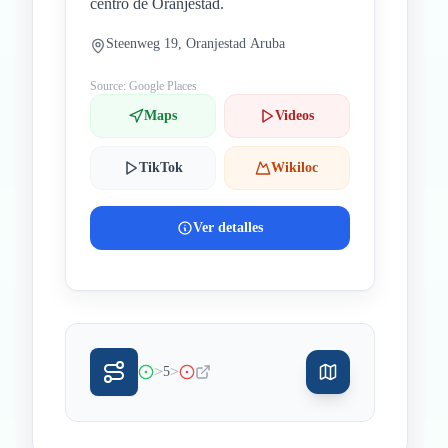
centro de Oranjestad.
Steenweg 19, Oranjestad Aruba
Source: Google Places
Maps
Videos
TikTok
Wikiloc
Ver detalles
>
>
5