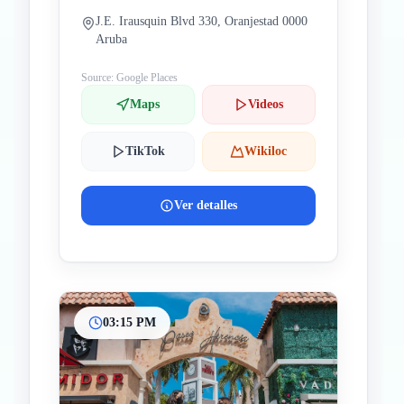
J.E. Irausquin Blvd 330, Oranjestad 0000
Aruba
Source: Google Places
Maps
Videos
TikTok
Wikiloc
Ver detalles
03:15 PM