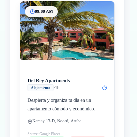
09:00 AM
Inicio
Paradas intermedias
Final
Del Rey Apartments
•
1h
Alojamiento
Despierta y organiza tu día en un
apartamento cómodo y económico.
Kamay 13-D, Noord, Aruba
Source: Google Places