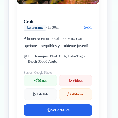
Craft
•
1h 30m
Restaurante
Almuerza en un local moderno con
opciones asequibles y ambiente juvenil.
J.E. Irausquin Blvd 348A, Palm/Eagle
Beach 00000 Aruba
Source: Google Places
Maps
Videos
TikTok
Wikiloc
Ver detalles