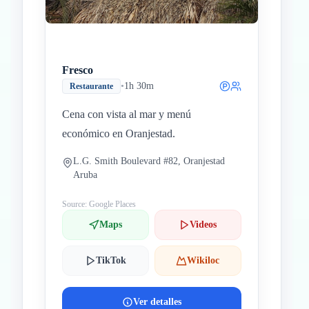
Fresco
•
1h 30m
Restaurante
Cena con vista al mar y menú
económico en Oranjestad.
L.G. Smith Boulevard #82, Oranjestad
Aruba
Source: Google Places
Maps
Videos
TikTok
Wikiloc
Ver detalles