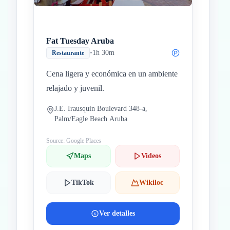
Fat Tuesday Aruba
•
1h 30m
Restaurante
Cena ligera y económica en un ambiente
relajado y juvenil.
J.E. Irausquin Boulevard 348-a,
Palm/Eagle Beach Aruba
Source: Google Places
Maps
Videos
TikTok
Wikiloc
Ver detalles