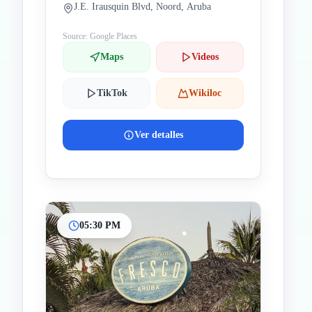
J.E. Irausquin Blvd, Noord, Aruba
Source: Google Places
Maps
Videos
TikTok
Wikiloc
Ver detalles
05:30 PM