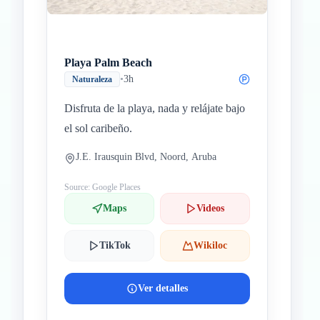
Playa Palm Beach
•
3h
Naturaleza
Disfruta de la playa, nada y relájate bajo
el sol caribeño.
J.E. Irausquin Blvd, Noord, Aruba
Source: Google Places
Maps
Videos
TikTok
Wikiloc
Ver detalles