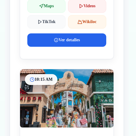
Maps
Videos
TikTok
Wikiloc
Ver detalles
10:15 AM