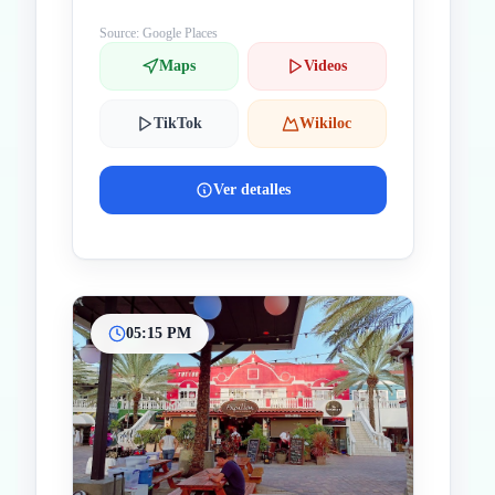
Aruba
Source: Google Places
Maps
Videos
TikTok
Wikiloc
Ver detalles
05:15 PM