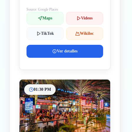
Source: Google Places
Maps
Videos
TikTok
Wikiloc
Ver detalles
01:30 PM