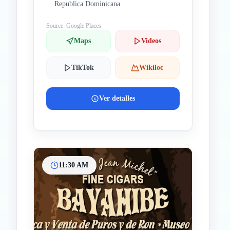
Republica Dominicana
Source: Google Places
Maps
Videos
TikTok
Wikiloc
Ver detalles
11:30 AM