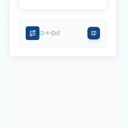
>
>
6