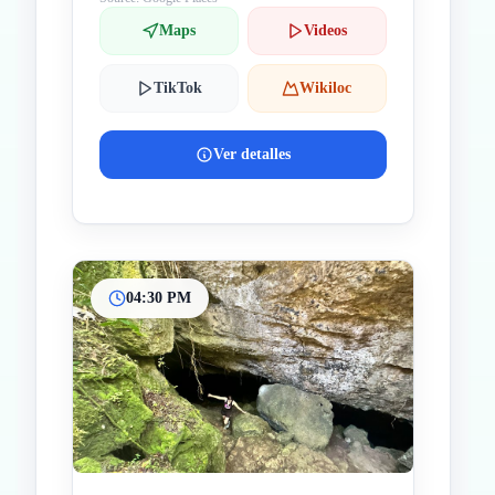
Maps
Videos
TikTok
Wikiloc
Ver detalles
04:30 PM