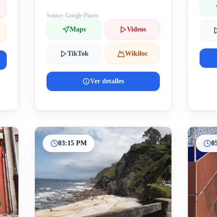
Source: Google Places
Maps
Videos
TikTok
Wikiloc
Ver detalles
03:15 PM
0