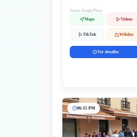
Source: Google Places
Maps
Videos
TikTok
Wikiloc
Ver detalles
06:15 PM