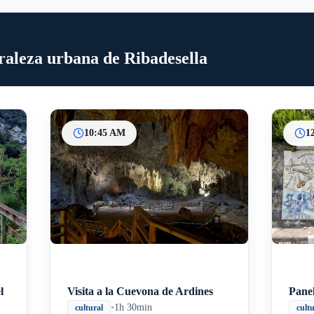
uraleza urbana de Ribadesella
10:45 AM
1
l
Visita a la Cuevona de Ardines
Pane
•
1h 30min
cultural
cult