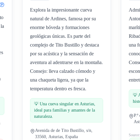
Explora la impresionante cueva
Admir
to
natural de Ardines, famosa por su
Anton
 la
enorme bóveda y formaciones
marít
geológicas únicas. Es parte del
Ribad
complejo de Tito Bustillo y destaca
una f
es
por su acústica y la sensación de
conoce
aventura al adentrarse en la montaña.
Conse
Consejo: lleva calzado cómodo y
escon
n
una chaqueta ligera, ya que la
entre
temperatura dentro es fresca.
💡
his
💡
Una cueva singular en Asturias,
ideal para familias y amantes de la
P.º
naturaleza.
Ast
a
Avenida de de Tito Bustillo, s/n,
Source
33560, Asturias, España