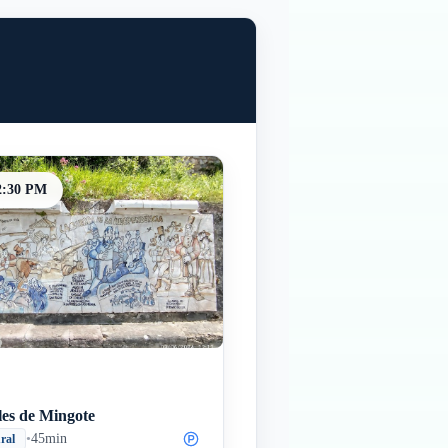
2:30 PM
les de Mingote
•
45min
ural