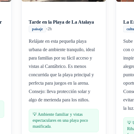
r
Tarde en la Playa de La Atalaya
La E
•
2h
paisaje
cult
Relájate en esta pequeña playa
Sube 
urbana de ambiente tranquilo, ideal
con c
para familias por su fácil acceso y
inspi
vistas al Cantábrico. Es menos
alegr
concurrida que la playa principal y
punto
perfecta para juegos en la arena.
oport
Consejo: lleva protección solar y
Conse
algo de merienda para los niños.
evita
la luz
💡
Ambiente familiar y vistas
espectaculares en una playa poco
💡
masificada.
Riba