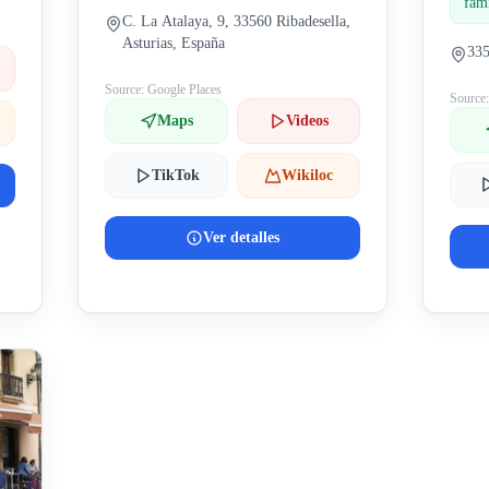
fami
C. La Atalaya, 9, 33560 Ribadesella,
Asturias, España
335
Source: Google Places
Source
Maps
Videos
TikTok
Wikiloc
Ver detalles