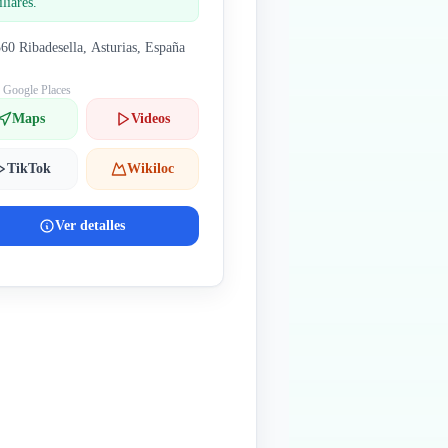
liares.
60 Ribadesella, Asturias, España
: Google Places
Maps
Videos
TikTok
Wikiloc
Ver detalles