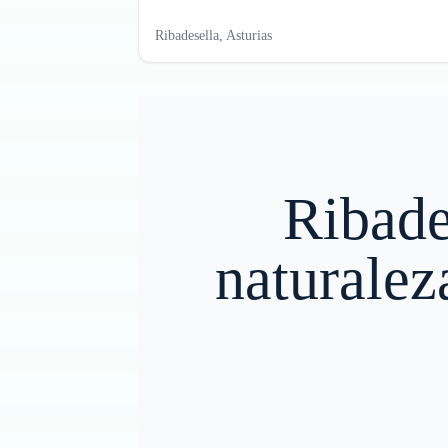
Ribadesella, Asturias
Ribade
naturalez