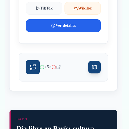
TikTok
Wikiloc
Ver detalles
>
>
5
DAY 3
Día libre en París: cultura,