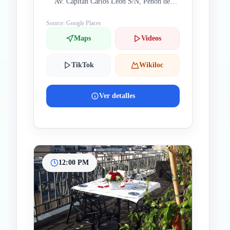
Av. Capitán Carlos León S/N, Peñón de
los Baños, Venustiano Carranza, 15620
Ciudad de México, CDMX, México
Source: Google Places
Maps
Videos
TikTok
Wikiloc
Ver detalles
12:00 PM