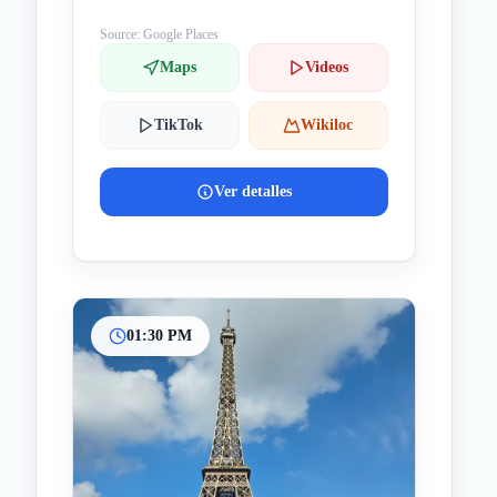
Source: Google Places
Maps
Videos
TikTok
Wikiloc
Ver detalles
01:30 PM