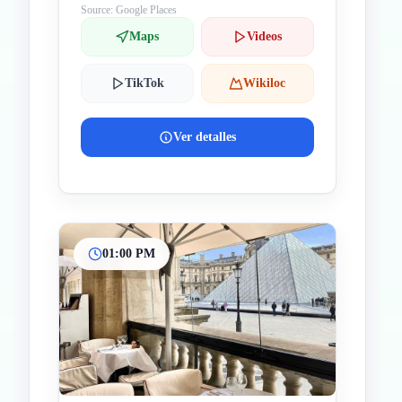
Source: Google Places
Maps
Videos
TikTok
Wikiloc
Ver detalles
01:00 PM