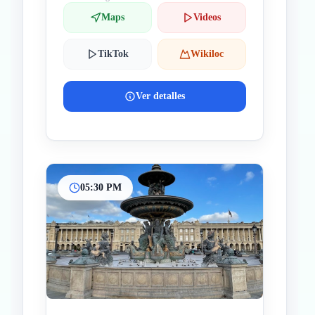
Maps
Videos
TikTok
Wikiloc
Ver detalles
05:30 PM