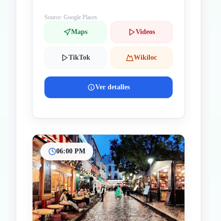
Source: Google Places
Maps
Videos
TikTok
Wikiloc
Ver detalles
06:00 PM