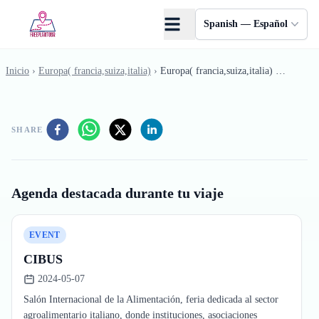
Saltar al contenido principal
Spanish — Español
Inicio
›
Europa( francia,suiza,italia)
›
Europa( francia,suiza,italia) - Mayo
SHARE
Agenda destacada durante tu viaje
EVENT
CIBUS
2024-05-07
Salón Internacional de la Alimentación, feria dedicada al sector
agroalimentario italiano, donde instituciones, asociaciones