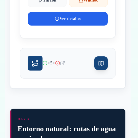
TikTok
Wikiloc
Ver detalles
>
>
5
DAY 3
Entorno natural: rutas de agua