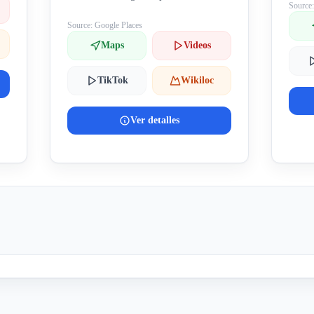
Source
Source: Google Places
Maps
Videos
TikTok
Wikiloc
Ver detalles