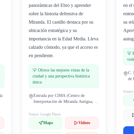
panorámicas del Ebro y aprender
en el
sobre la historia defensiva de
enten
Miranda. El castillo destaca por su
su re
ubicación estratégica y su
Aprov
importancia en la Edad Media. Lleva
autog
calzado cómodo, ya que el acceso es
💡
en pendiente.
visi
💡
Ofrece las mejores vistas de la
C. 
ciudad y una perspectiva histórica
de 
única.
Source
da
Entrada por CIMA (Centro de
Interpretación de Miranda Antigua, C.
San Francisco, 10, 09200 Miranda de
Ebro, Burgos, España
Source: Google Places
Maps
Videos