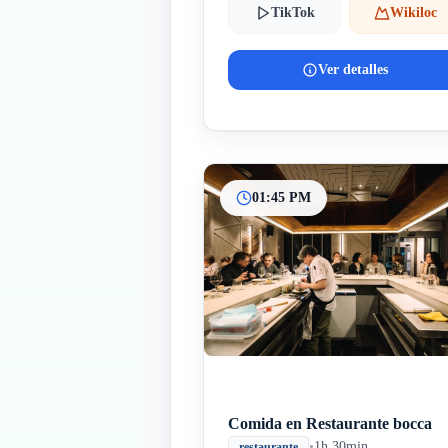
TikTok
Wikiloc
Ver detalles
01:45 PM
Comida en Restaurante bocca
•
1h 30min
restaurante