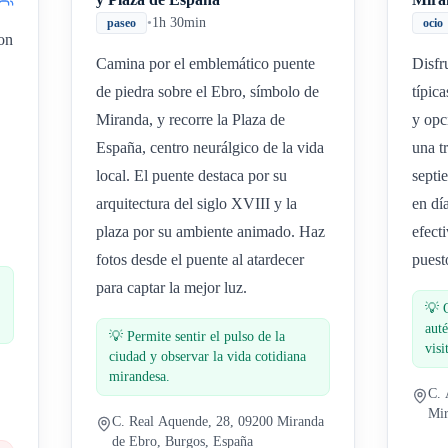
•
1h 30min
paseo
ocio
on
Camina por el emblemático puente
Disfr
de piedra sobre el Ebro, símbolo de
típic
Miranda, y recorre la Plaza de
y opc
España, centro neurálgico de la vida
una t
local. El puente destaca por su
septi
arquitectura del siglo XVIII y la
en dí
plaza por su ambiente animado. Haz
efect
fotos desde el puente al atardecer
puest
para captar la mejor luz.
💡
auté
💡
Permite sentir el pulso de la
visi
ciudad y observar la vida cotidiana
mirandesa.
C. 
Mir
C. Real Aquende, 28, 09200 Miranda
de Ebro, Burgos, España