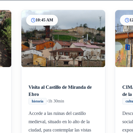
10:45 AM
1
Visita al Castillo de Miranda de
CIMA
Ebro
de l
•
1h 30min
historia
cult
Accede a las ruinas del castillo
Descu
medieval, situado en lo alto de la
socia
ciudad, para contemplar las vistas
expos