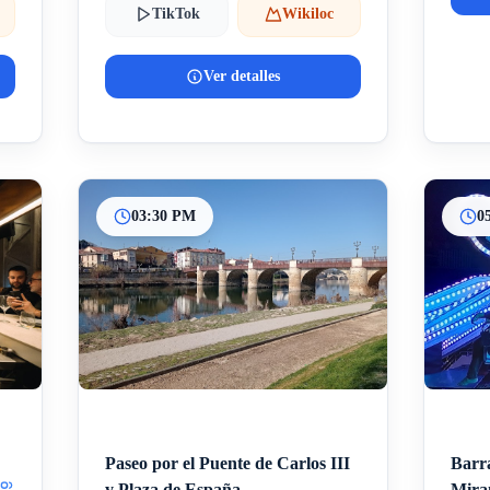
TikTok
Wikiloc
Ver detalles
03:30 PM
0
Paseo por el Puente de Carlos III
Barra
y Plaza de España
Mira