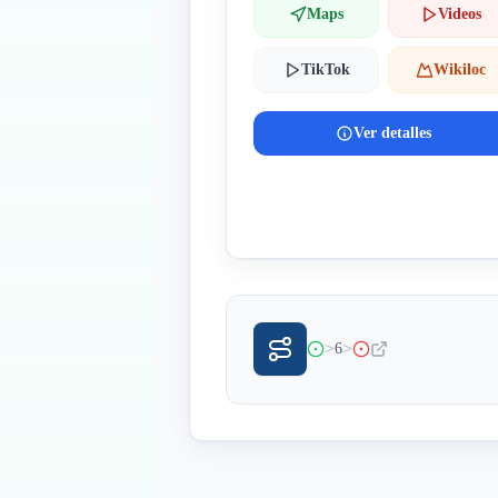
Maps
Videos
TikTok
Wikiloc
Ver detalles
>
>
6